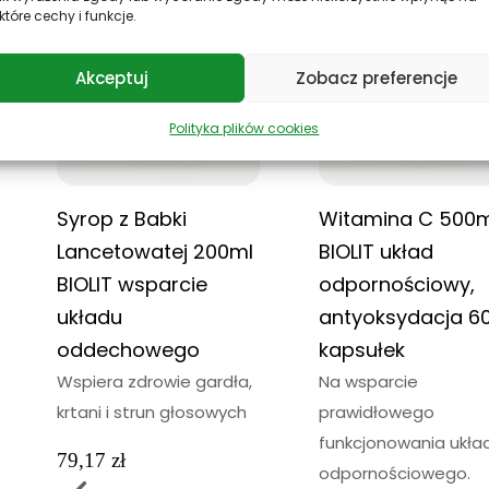
które cechy i funkcje.
Akceptuj
Zobacz preferencje
Polityka plików cookies
Syrop z Babki
Witamina C 500
Lancetowatej 200ml
BIOLIT układ
BIOLIT wsparcie
odpornościowy,
układu
antyoksydacja 6
oddechowego
kapsułek
Wspiera zdrowie gardła,
Na wsparcie
krtani i strun głosowych
prawidłowego
funkcjonowania ukła
79,17
zł
odpornościowego.