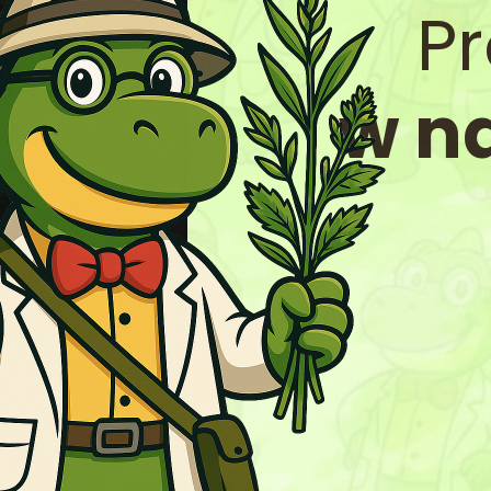
P
w n