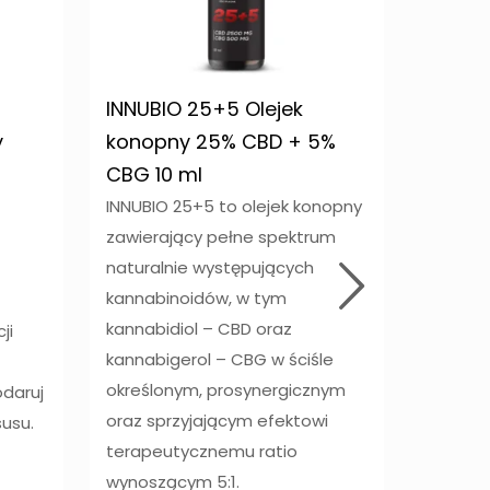
INNUBIO 25+5 Olejek
INNUBI
y
konopny 25% CBD + 5%
konop
a
CBG 10 ml
10 ml
INNUBIO 25+5 to olejek konopny
INNUBIO
zawierający pełne spektrum
zawiera
naturalnie występujących
natural
kannabinoidów, w tym
kannabi
kannabidiol – CBD oraz
kannabi
ji
kannabigerol – CBG w ściśle
kannabi
określonym, prosynergicznym
określo
odaruj
oraz sprzyjającym efektowi
oraz sp
susu.
terapeutycznemu ratio
terape
wynoszącym 5:1.
wynoszą