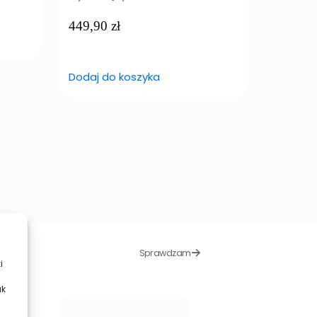
449,90
zł
99,90
z
Dodaj do koszyka
Dodaj d
Sprawdzam
i
ak