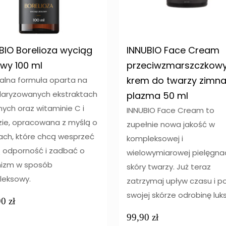
BIO Borelioza wyciąg
INNUBIO Face Cream
owy 100 ml
przeciwzmarszczkow
krem do twarzy zimn
alna formuła oparta na
aryzowanych ekstraktach
plazma 50 ml
nnych oraz witaminie C i
INNUBIO Face Cream to
ie, opracowana z myślą o
zupełnie nowa jakość w
ch, które chcą wesprzeć
kompleksowej i
 odporność i zadbać o
wielowymiarowej pielęgnac
nizm w sposób
skóry twarzy. Już teraz
leksowy.
zatrzymaj upływ czasu i p
swojej skórze odrobinę luk
90
zł
99,90
zł