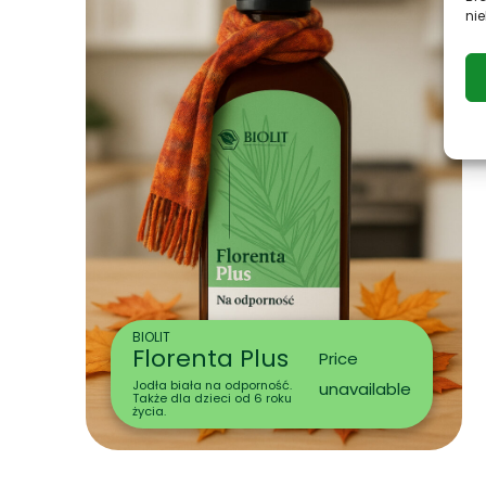
nie
BIOLIT
Florenta Plus
Price
Jodła biała na odporność.
unavailable
Także dla dzieci od 6 roku
życia.