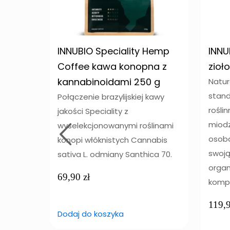
INNUBIO Speciality Hemp
INNU
Coffee kawa konopna z
zioł
kannabinoidami 250 g
Natur
stand
Połączenie brazylijskiej kawy
rośli
jakości Speciality z
miodz
wyselekcjonowanymi roślinami
osoba
konopi włóknistych Cannabis
swoją
sativa L. odmiany Santhica 70.
orga
69,90
zł
komp
119,
Dodaj do koszyka