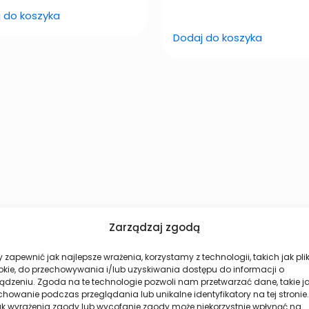
 do koszyka
Dodaj do koszyka
Zarządzaj zgodą
Zadbaj o odporność
 zapewnić jak najlepsze wrażenia, korzystamy z technologii, takich jak plik
okie, do przechowywania i/lub uzyskiwania dostępu do informacji o
ądzeniu. Zgoda na te technologie pozwoli nam przetwarzać dane, takie j
howanie podczas przeglądania lub unikalne identyfikatory na tej stronie.
ak wyrażenia zgody lub wycofanie zgody może niekorzystnie wpłynąć na