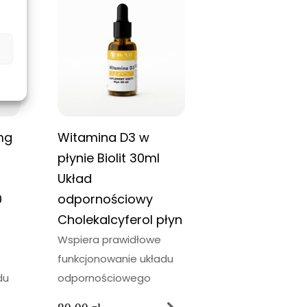
mg
Witamina D3 w
Syrop z pąkó
płynie Biolit 30ml
sosny BIOLIT 
Układ
zdrowy układ
0
odpornościowy
oddechowy 
Cholekalcyferol płyn
KASZEL ODPO
Wspiera prawidłowe
Zdrowie układu
funkcjonowanie układu
oddechowego.
du
odpornościowego
79,00
zł