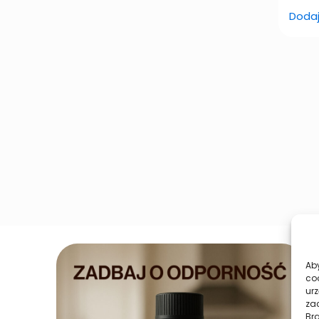
Dodaj
Aby
co
urz
zac
Br