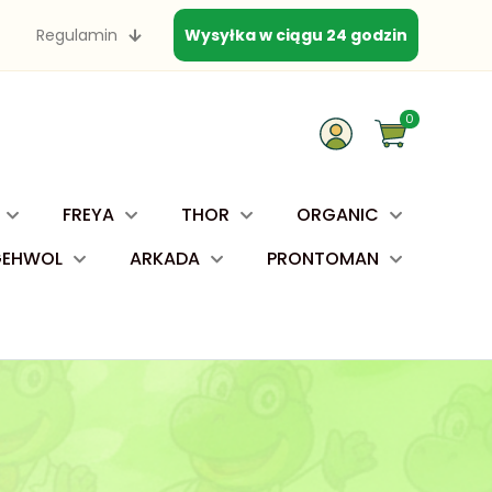
Regulamin
Wysyłka w ciągu 24 godzin
0
FREYA
THOR
ORGANIC
GEHWOL
ARKADA
PRONTOMAN