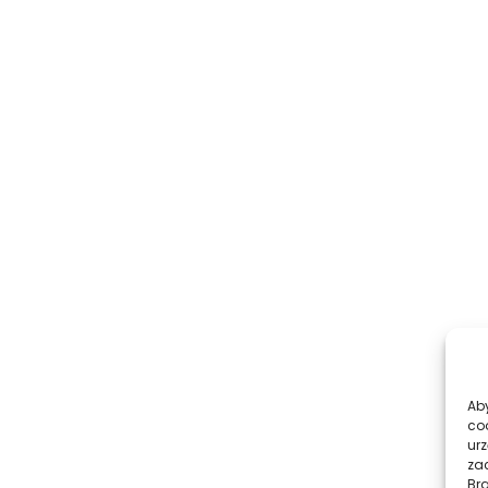
Aby
co
urz
zac
Br