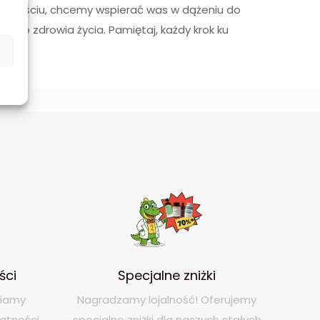
podejściu, chcemy wspierać was w dążeniu do
łnego zdrowia życia. Pamiętaj, każdy krok ku
ści
Specjalne zniżki
niamy
Nagradzamy lojalność! Oferujemy
atności.
specjalne zniżki dla naszych stałych