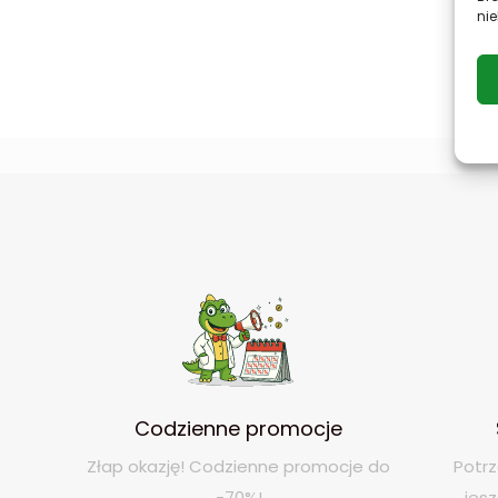
nie
Codzienne promocje
Złap okazję! Codzienne promocje do
Potrz
-70%!
jes