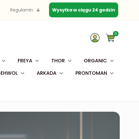
Regulamin
Wysyłka w ciągu 24 godzin
0
FREYA
THOR
ORGANIC
GEHWOL
ARKADA
PRONTOMAN