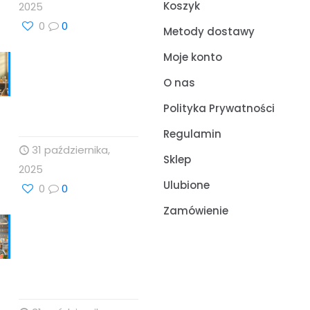
Koszyk
2025
0
0
Metody dostawy
Moje konto
Nauka, Natura i
Świadome Wybory:
O nas
Targi Zdrowia i
Polityka Prywatności
Wellness
Regulamin
31 października,
Sklep
2025
Ulubione
0
0
Zamówienie
Cholesterol i jego
rola w zdrowiu serca
– Drogeria Profesor
Dino