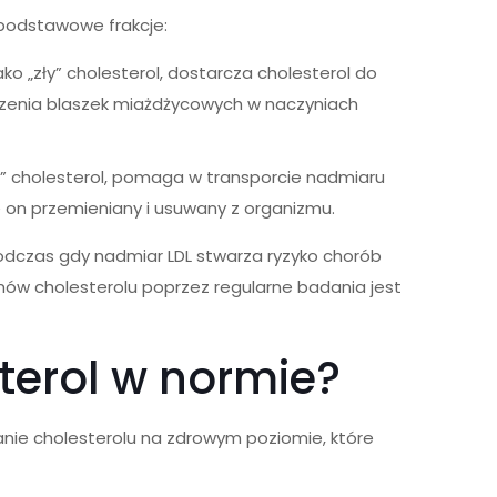
e podstawowe frakcje:
ako „zły” cholesterol, dostarcza cholesterol do
rzenia blaszek miażdżycowych w naczyniach
ry” cholesterol, pomaga w transporcie nadmiaru
 on przemieniany i usuwany z organizmu.
odczas gdy nadmiar LDL stwarza ryzyko chorób
w cholesterolu poprzez regularne badania jest
terol w normie?
anie cholesterolu na zdrowym poziomie, które