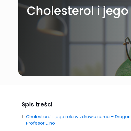
Cholesterol i jego
Spis treści
Cholesterol i jego rola w zdrowiu serca – Droger
Profesor Dino