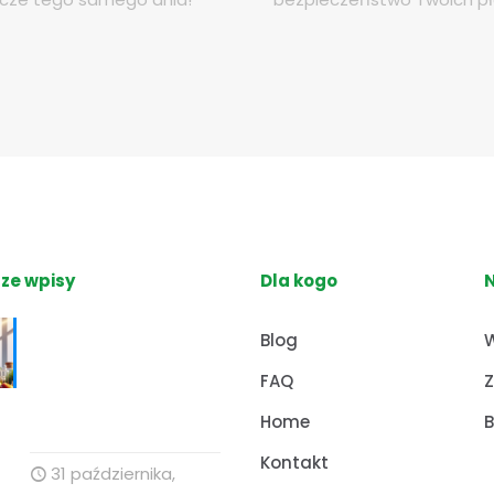
ze wpisy
Dla kogo
Nutrihacking:
Blog
W
Optymalizacja
FAQ
Z
zdrowia z Profesor
Dino
Home
B
Kontakt
31 października,