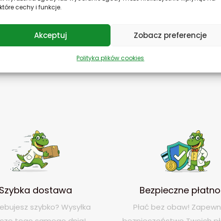
profilaktyki. Dzięki naukowym podstawom i etycznemu 
które cechy i funkcje.
równowagi i harmonii, które są kluczem do długiego i pe
naturalnym rozwiązaniom to inwestycja w przyszłość.
Akceptuj
Zobacz preferencje
Polityka plików cookies
Szybka dostawa
Bezpieczne płatno
ebujesz szybko? Wysyłka
Płać bez obaw! Zapew
zcze tego samego dnia!
bezpieczeństwo Twoich pł