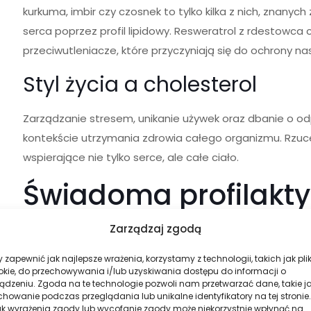
kurkuma, imbir czy czosnek to tylko kilka z nich, znan
serca poprzez profil lipidowy. Resweratrol z rdestowca 
przeciwutleniacze, które przyczyniają się do ochrony n
Styl życia a cholesterol
Zarządzanie stresem, unikanie używek oraz dbanie o o
kontekście utrzymania zdrowia całego organizmu. Rzuce
wspierające nie tylko serce, ale całe ciało.
Świadoma profilakty
Zarządzaj zgodą
Warto podążać za aktualnymi wytycznymi medycznymi,
Kardiologicznego. Regularne badania profilaktyczne, 
 zapewnić jak najlepsze wrażenia, korzystamy z technologii, takich jak plik
niezmiernie ważne. Dla niektórych częstsze kontrole 
okie, do przechowywania i/lub uzyskiwania dostępu do informacji o
ądzeniu. Zgoda na te technologie pozwoli nam przetwarzać dane, takie j
howanie podczas przeglądania lub unikalne identyfikatory na tej stronie.
W ProfesorDino.pl staramy się dostarczać rzetelnej wie
ak wyrażenia zgody lub wycofanie zgody może niekorzystnie wpłynąć na