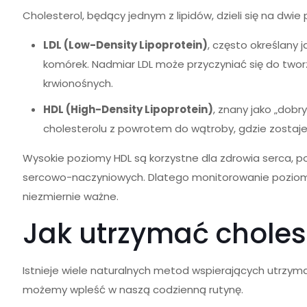
Cholesterol, będący jednym z lipidów, dzieli się na dwi
LDL (Low-Density Lipoprotein)
, często określany j
komórek. Nadmiar LDL może przyczyniać się do two
krwionośnych.
HDL (High-Density Lipoprotein)
, znany jako „dob
cholesterolu z powrotem do wątroby, gdzie zostaje
Wysokie poziomy HDL są korzystne dla zdrowia serca, p
sercowo-naczyniowych. Dlatego monitorowanie poziomó
niezmiernie ważne.
Jak utrzymać choles
Istnieje wiele naturalnych metod wspierających utrzym
możemy wpleść w naszą codzienną rutynę.