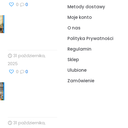
0
0
Metody dostawy
Moje konto
Nauka, Natura i
Świadome Wybory:
O nas
Targi Zdrowia i
Polityka Prywatności
Wellness
Regulamin
31 października,
Sklep
2025
Ulubione
0
0
Zamówienie
Cholesterol i jego
rola w zdrowiu serca
– Drogeria Profesor
Dino
31 października,