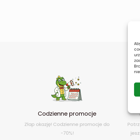
Aby
co
urz
zac
Br
nie
Codzienne promocje
Złap okazję! Codzienne promocje do
Potrz
-70%!
jes