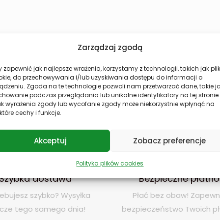
Zarządzaj zgodą
 zapewnić jak najlepsze wrażenia, korzystamy z technologii, takich jak plik
okie, do przechowywania i/lub uzyskiwania dostępu do informacji o
ądzeniu. Zgoda na te technologie pozwoli nam przetwarzać dane, takie j
howanie podczas przeglądania lub unikalne identyfikatory na tej stronie.
ak wyrażenia zgody lub wycofanie zgody może niekorzystnie wpłynąć na
które cechy i funkcje.
Akceptuj
Zobacz preferencje
Polityka plików cookies
Szybka dostawa
Bezpieczne płatno
ebujesz szybko? Wysyłka
Płać bez obaw! Zapew
zcze tego samego dnia!
bezpieczeństwo Twoich pł