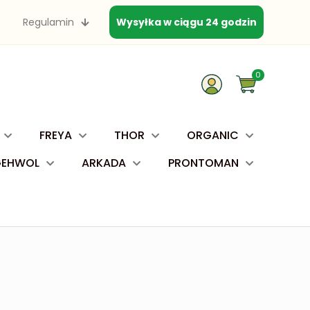
Regulamin
Wysyłka w ciągu 24 godzin
0
FREYA
THOR
ORGANIC
GEHWOL
ARKADA
PRONTOMAN