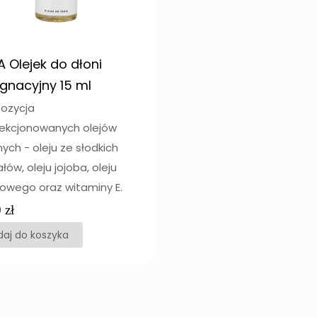
A Olejek do dłoni
ęgnacyjny 15 ml
ozycja
ekcjonowanych olejów
nych - oleju ze słodkich
łów, oleju jojoba, oleju
owego oraz witaminy E.
0
zł
aj do koszyka