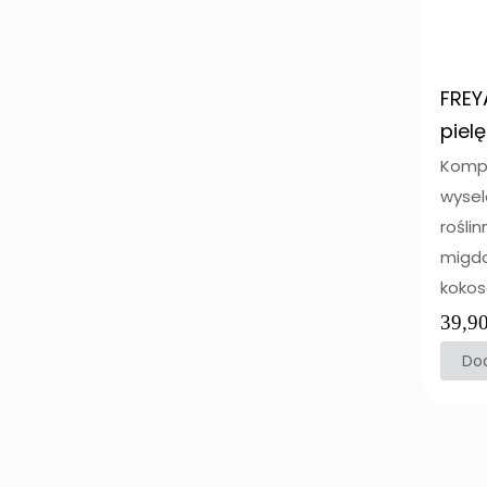
FREY
piel
Komp
wysel
roślin
migda
kokos
39,9
Dod