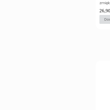
zmięk
26,9
Dod