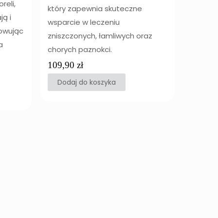
reli,
który zapewnia skuteczne
ą i
wsparcie w leczeniu
towując
zniszczonych, łamliwych oraz
a
chorych paznokci.
109,90
zł
Dodaj do koszyka