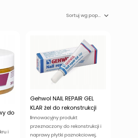
Gehwol NAIL REPAIR GEL
KLAR żel do rekonstrukcji
wy do
I
nnowacyjny produkt
przeznaczony do rekonstrukcji i
ru i
naprawy płytki paznokciowej,