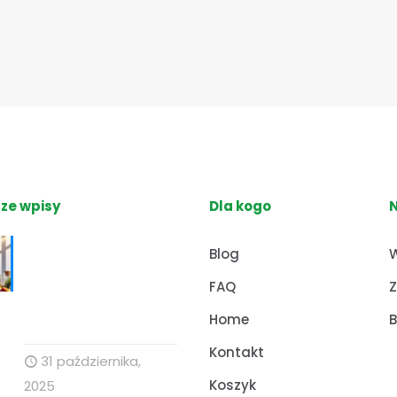
ze wpisy
Dla kogo
Nutrihacking:
Blog
W
Optymalizacja
FAQ
Z
zdrowia z Profesor
Dino
Home
B
Kontakt
31 października,
Koszyk
2025