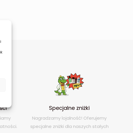
i
ak
ści
Specjalne zniżki
niamy
Nagradzamy lojalność! Oferujemy
atności.
specjalne zniżki dla naszych stałych