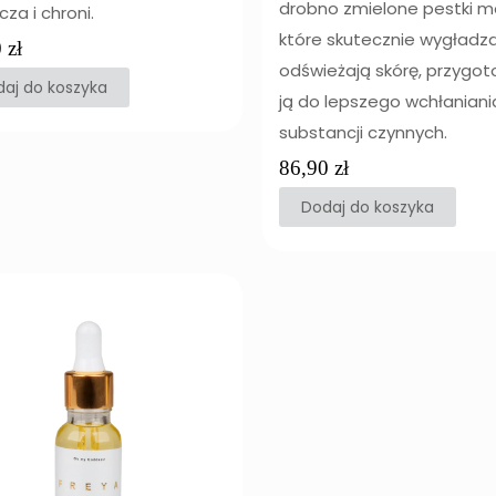
drobno zmielone pestki mo
cza i chroni.
które skutecznie wygładzaj
0
zł
odświeżają skórę, przygo
aj do koszyka
ją do lepszego wchłaniani
substancji czynnych.
86,90
zł
Dodaj do koszyka