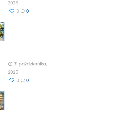
2025
0
0
Babka lancetowata:
Naturalna Harmonia
Dla Zdrowia z
Profesor Dino
31 października,
2025
0
0
Technologie
Wellness i
Suplementy:
Naturalne Podejście
do Zdrowia