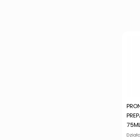
PRO
PREP
75ML
Dział