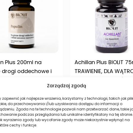
in Plus 200ml na
Achillan Plus BIOLIT 7
 drogi oddechowe i
TRAWIENIE, DLA WĄTRO
 sercowo-naczyniowy
UKŁADU KRWIONOŚNE
Zarządzaj zgodą
ne drogi oddechowe i
Na trawienie.
sercowo-naczyniowy.
 zapewnić jak najlepsze wrażenia, korzystamy z technologii, takich jak plik
102,00
zł
okie, do przechowywania i/lub uzyskiwania dostępu do informacji o
ądzeniu. Zgoda na te technologie pozwoli nam przetwarzać dane, takie j
0
zł
howanie podczas przeglądania lub unikalne identyfikatory na tej stronie.
ak wyrażenia zgody lub wycofanie zgody może niekorzystnie wpłynąć na
Dodaj do koszyka
które cechy i funkcje.
do koszyka