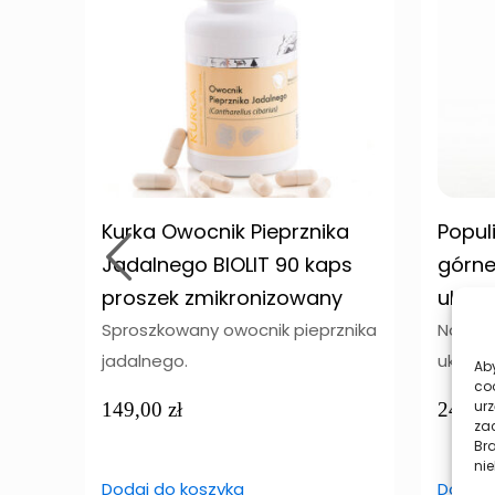
Kurka Owocnik Pieprznika
Popul
Jadalnego BIOLIT 90 kaps
górne
proszek zmikronizowany
układ
Sproszkowany owocnik pieprznika
Na gór
jadalnego.
układ 
Aby
co
urz
149,00
zł
240,0
zac
Br
nie
Dodaj do koszyka
Dodaj 