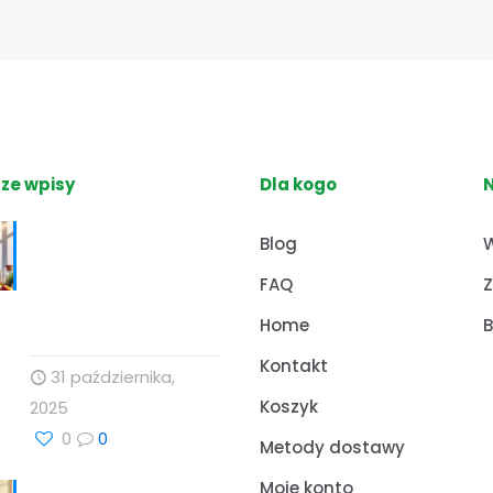
ze wpisy
Dla kogo
Nutrihacking:
Blog
W
Optymalizacja
FAQ
Z
zdrowia z Profesor
Dino
Home
B
Kontakt
31 października,
Koszyk
2025
0
0
Metody dostawy
Moje konto