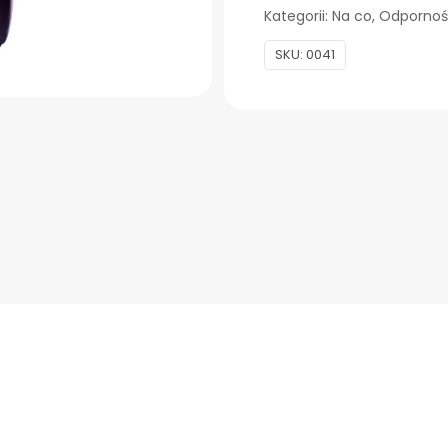
200ml
Kategorii:
Na co
,
Odporno
zdrowy
SKU:
0041
układ
oddechowy
NA
KASZEL
ODPORNOŚĆ