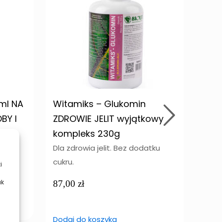
5ml NA
Witamiks – Glukomin
Nor
BY I
ZDROWIE JELIT wyjątkowy
pra
GO
kompleks 230g
i tr
Dla zdrowia jelit. Bez dodatku
Na p
cukru.
traw
i
ak
87,00
zł
93,
Dodaj do koszyka
Doda