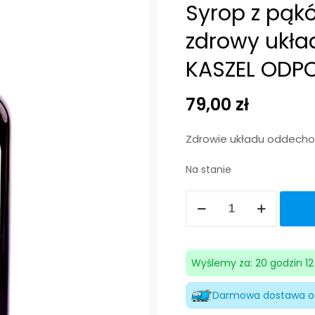
Syrop z pąk
zdrowy ukł
KASZEL ODP
79,00
zł
Zdrowie układu oddech
Na stanie
ilość
Syrop
z
pąków
Wyślemy za: 20 godzin 1
sosny
Darmowa dostawa od
BIOLIT