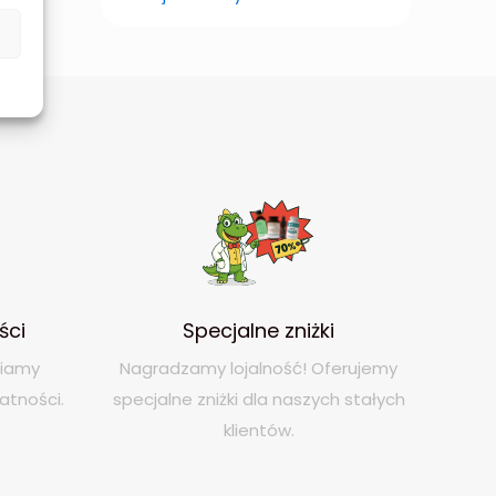
ści
Specjalne zniżki
niamy
Nagradzamy lojalność! Oferujemy
atności.
specjalne zniżki dla naszych stałych
klientów.