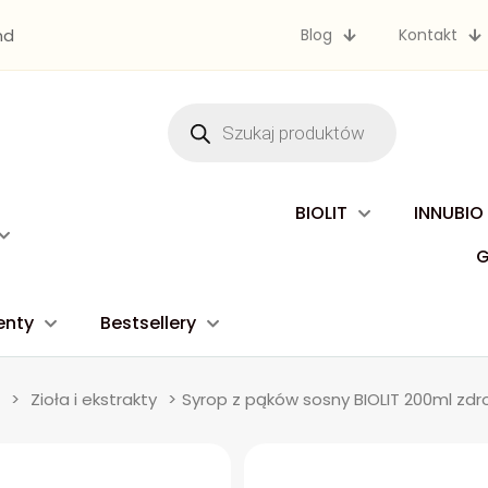
nd
Blog
Kontakt
Wyszukiwarka
produktów
BIOLIT
INNUBIO
enty
Bestsellery
>
Zioła i ekstrakty
>
Syrop z pąków sosny BIOLIT 200ml z