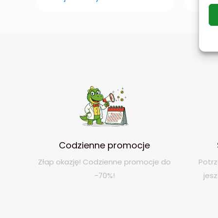
Codzienne promocje
Złap okazję! Codzienne promocje do
Potrz
-70%!
jes