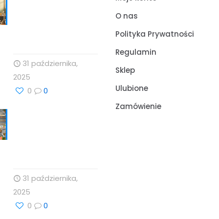
Nauka, Natura i
Świadome Wybory:
O nas
Targi Zdrowia i
Polityka Prywatności
Wellness
Regulamin
31 października,
Sklep
2025
Ulubione
0
0
Zamówienie
Cholesterol i jego
rola w zdrowiu serca
– Drogeria Profesor
Dino
31 października,
2025
0
0