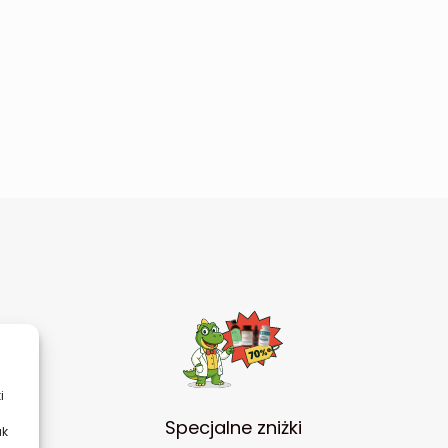
i
ści
Specjalne zniżki
ak