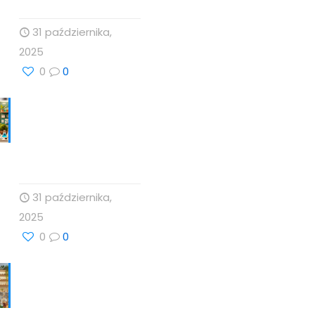
31 października,
2025
0
0
Babka lancetowata:
Naturalna Harmonia
Dla Zdrowia z
Profesor Dino
31 października,
2025
0
0
Technologie
Wellness i
Suplementy: