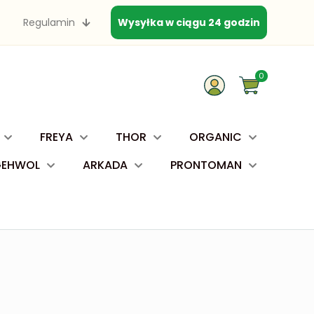
Regulamin
Wysyłka w ciągu 24 godzin
0
FREYA
THOR
ORGANIC
GEHWOL
ARKADA
PRONTOMAN