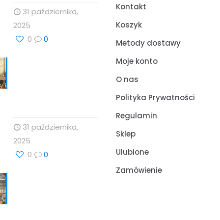
Kontakt
31 października,
Koszyk
2025
0
0
Metody dostawy
Moje konto
Nauka, Natura i
Świadome Wybory:
O nas
Targi Zdrowia i
Polityka Prywatności
Wellness
Regulamin
31 października,
Sklep
2025
Ulubione
0
0
Zamówienie
Cholesterol i jego
rola w zdrowiu serca
– Drogeria Profesor
Dino