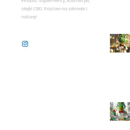
Innubio. Suplementy, kosmetyki,
olejki CBD. Postaw na zdrowie i
naturę!
Sprawdź nasze sociale