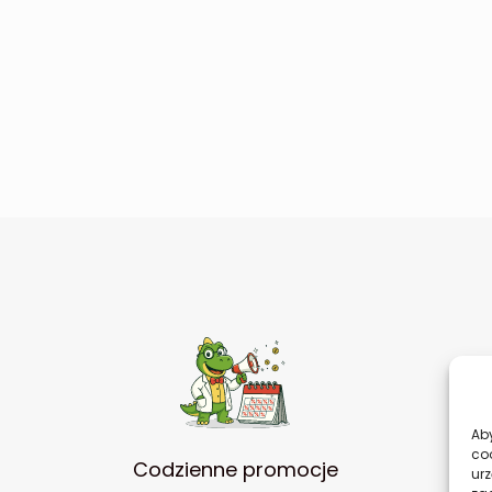
Aby
co
Codzienne promocje
urz