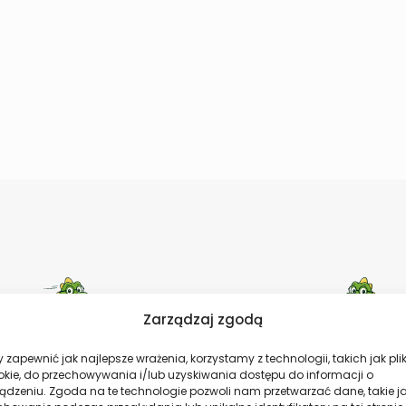
Zarządzaj zgodą
 zapewnić jak najlepsze wrażenia, korzystamy z technologii, takich jak plik
okie, do przechowywania i/lub uzyskiwania dostępu do informacji o
Szybka dostawa
Bezpieczne płatno
ądzeniu. Zgoda na te technologie pozwoli nam przetwarzać dane, takie j