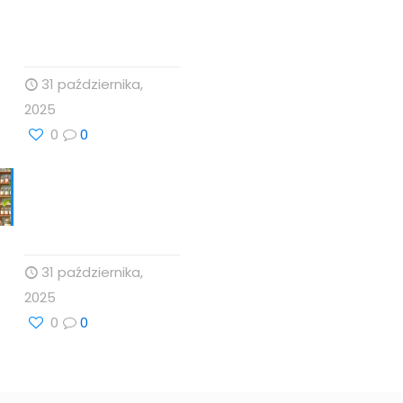
Naturalne Podejście
do Zdrowia
31 października,
2025
0
0
Naturalne metody
wspierające zdrowie
z Profesor Dino
31 października,
2025
0
0