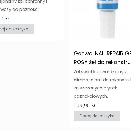
sjonalny żel ochronny i
awczy do paznokci
90
zł
aj do koszyka
Gehwol NAIL REPAIR G
ROSA żel do rekonstruk
Żel światłoutwardzalny z
climbazolem do rekonstruk
zniszczonych płytek
paznokciowych.
109,90
zł
Dodaj do koszyka