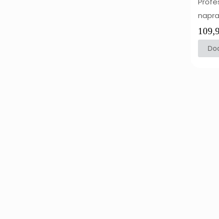
Profe
napr
109,
Dod