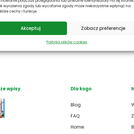
howanie podczas przeglądania lub unikalne identyfikatory na tej stronie.
ebujesz szybko? Wysyłka
Płać bez obaw! Zapew
ak wyrażenia zgody lub wycofanie zgody może niekorzystnie wpłynąć na
które cechy i funkcje.
zcze tego samego dnia!
bezpieczeństwo Twoich pł
Akceptuj
Zobacz preferencje
Polityka plików cookies
ze wpisy
Dla kogo
Nutrihacking:
Blog
W
Optymalizacja
FAQ
Z
zdrowia z Profesor
Dino
Home
B