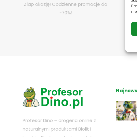
zac
Złap okazję! Codzienne promocje do
Potrz
Br
nie
-70%!
jes
Najnows
Profesor Dino – drogeria online z
naturalnymi produktami Biolit i