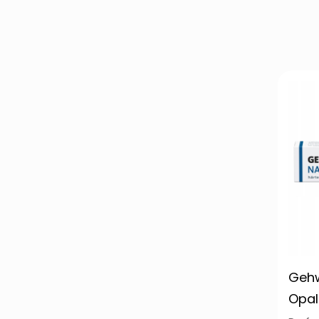
Gehw
Opal