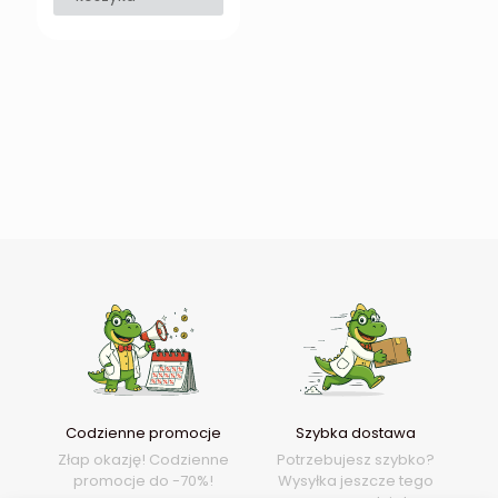
Codzienne promocje
Szybka dostawa
Złap okazję! Codzienne
Potrzebujesz szybko?
promocje do -70%!
Wysyłka jeszcze tego