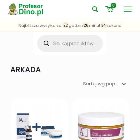
0
Najbliższa wysyłka za:
godzin
minut
sekund
22
28
34
Wyszukiwarka
produktów
ARKADA