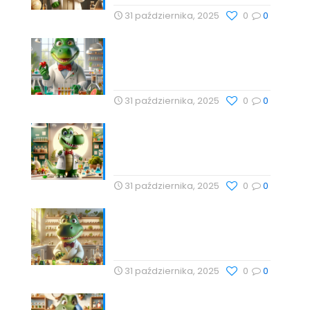
31 października, 2025
0
0
Cholesterol i jego rola w
zdrowiu serca – Drogeria
Profesor Dino
31 października, 2025
0
0
Babka lancetowata:
Naturalna Harmonia Dla
Zdrowia z Profesor Dino
31 października, 2025
0
0
Technologie Wellness i
Suplementy: Naturalne
Podejście do Zdrowia
31 października, 2025
0
0
Naturalne metody wspierające