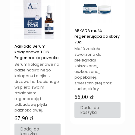
ARKADA maść
regenerująca do skóry
70g
Aarkada Serum
Maść została
kolagenowe TC16
stworzona do
Regeneracja paznokci
pielęgnacji
Serum kolagenowe na
zniszczonej,
bazie naturalnego
uszkodzonej,
kolagenu i olejku z
popękanej,
drzewa herbacianego
spierzchniętej oraz
wspiera swoim
suchej skóry.
działaniem
66,00
zł
regenerację i
odbudowę płytki
Dodaj do
paznokciowej.
koszyka
67,90
zł
Dodaj do
koszyka