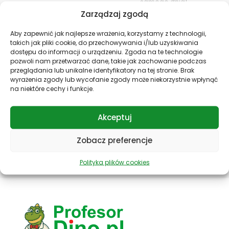
samego dnia!
Zarządzaj zgodą
Aby zapewnić jak najlepsze wrażenia, korzystamy z technologii,
takich jak pliki cookie, do przechowywania i/lub uzyskiwania
dostępu do informacji o urządzeniu. Zgoda na te technologie
pozwoli nam przetwarzać dane, takie jak zachowanie podczas
przeglądania lub unikalne identyfikatory na tej stronie. Brak
wyrażenia zgody lub wycofanie zgody może niekorzystnie wpłynąć
na niektóre cechy i funkcje.
Bezpieczne płatności
Specjalne zniżki
Płać bez obaw!
Nagradzamy lojalność!
Zapewniamy
Oferujemy specjalne
Akceptuj
bezpieczeństwo Twoich
zniżki dla naszych stałych
płatności.
klientów.
Zobacz preferencje
Polityka plików cookies