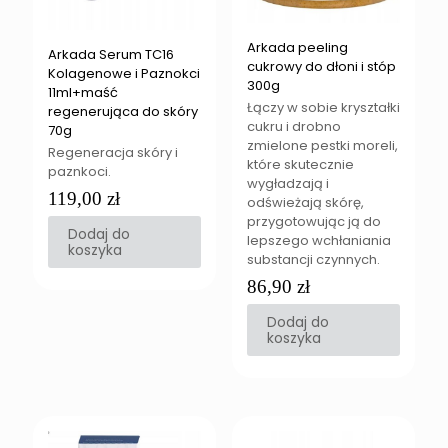
Arkada peeling
Arkada Serum TC16
cukrowy do dłoni i stóp
Kolagenowe i Paznokci
300g
11ml+maść
Łączy w sobie kryształki
regenerująca do skóry
cukru i drobno
70g
zmielone pestki moreli,
Regeneracja skóry i
które skutecznie
paznkoci.
wygładzają i
119,00
zł
odświeżają skórę,
przygotowując ją do
Dodaj do
lepszego wchłaniania
koszyka
substancji czynnych.
86,90
zł
Dodaj do
koszyka