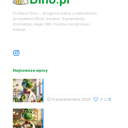
Profesor Dino – drogeria online z naturalnymi
produktami Biolit i Innubio. Suplementy,
kosmetyki, olejki CBD. Postaw na zdrowie i
naturę!
Sprawdź nasze sociale
Najnowsze wpisy
Nutrihacking: Optymalizacja
zdrowia z Profesor Dino
31 października, 2025
0
0
Nauka, Natura i Świadome
Wybory: Targi Zdrowia i
Wellness