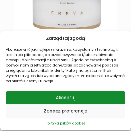
FREYA Peeling do ciała cukrowy złuszczający 175
F
Zarządzaj zgodą
g
p
Autorska kompozycja, w skład której wchodzą
U
Aby zapewnić jak najlepsze wrażenia, korzystamy z technologii,
otulające i pielęgnujące skórę, odpowiednio
c
takich jak pliki cookie, do przechowywania i/lub uzyskiwania
dobrane oleje roślinne oraz cukier, mający za
k
dostępu do informacji o urządzeniu. Zgoda na te technologie
zadanie intensywnie złuszczać martwy naskórek.
pozwoli nam przetwarzać dane, takie jak zachowanie podczas
Postaw na naturalną pielęgnację i ciesz się
przeglądania lub unikalne identyfikatory na tej stronie. Brak
gładką i aksamitną skórą!
wyrażenia zgody lub wycofanie zgody może niekorzystnie wpłynąć
na niektóre cechy i funkcje.
D
39,90
zł
Akceptuj
Dodaj do koszyka
Zobacz preferencje
Polityka plików cookies