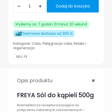
ilość
Dodaj do koszyka
FREYA
Sól
do
kąpieli
Wyślemy za: 7 godzin 21 minut 20 sekund
nawilżająca
i
Darmowa dostawa od 300 zł
relaksująca
500
Kategorie:
Ciało
,
Pielęgnacja ciała
,
Relaks i
g
regeneracja
SKU:
F3
+
Opis produktu
FREYA Sól do kąpieli 500g
Rzemieślnicza receptura bazująca na
połączeniu naturalnych soli kamiennych –