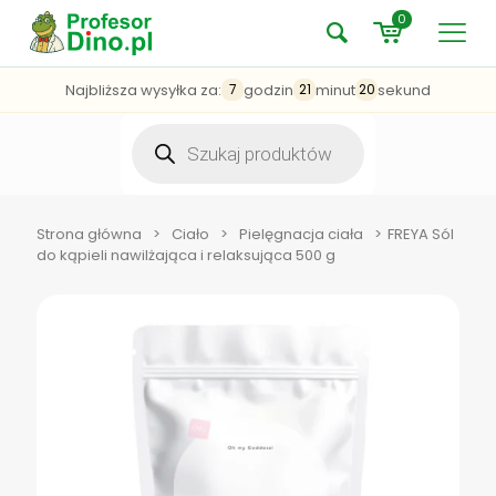
0
Najbliższa wysyłka za:
godzin
minut
sekund
7
21
20
Wyszukiwarka
produktów
Strona główna
>
Ciało
>
Pielęgnacja ciała
>
FREYA Sól
do kąpieli nawilżająca i relaksująca 500 g