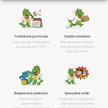
Codzienne promocje
Szybka dostawa
Złap okazję! Codzienne
Potrzebujesz szybko?
promocje do -70%!
Wysyłka jeszcze tego
samego dnia!
Bezpieczne płatności
Specjalne zniżki
Płać bez obaw!
Nagradzamy lojalność!
Zapewniamy
Oferujemy specjalne