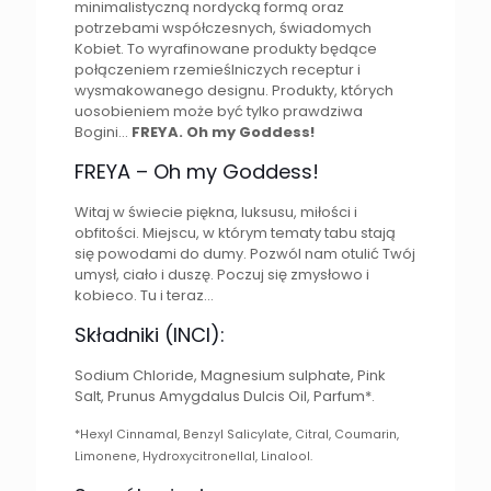
minimalistyczną nordycką formą oraz
potrzebami współczesnych, świadomych
Kobiet. To wyrafinowane produkty będące
połączeniem rzemieślniczych receptur i
wysmakowanego designu. Produkty, których
uosobieniem może być tylko prawdziwa
Bogini…
FREYA. Oh my Goddess!
FREYA – Oh my Goddess!
Witaj w świecie piękna, luksusu, miłości i
obfitości. Miejscu, w którym tematy tabu stają
się powodami do dumy. Pozwól nam otulić Twój
umysł, ciało i duszę. Poczuj się zmysłowo i
kobieco. Tu i teraz…
Składniki (INCI):
Sodium Chloride, Magnesium sulphate, Pink
Salt, Prunus Amygdalus Dulcis Oil, Parfum*.
*Hexyl Cinnamal, Benzyl Salicylate, Citral, Coumarin,
Limonene, Hydroxycitronellal, Linalool.