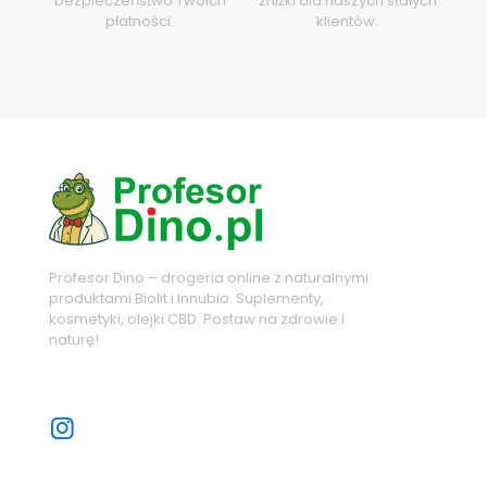
bezpieczeństwo Twoich
zniżki dla naszych stałych
płatności.
klientów.
Profesor Dino – drogeria online z naturalnymi
produktami Biolit i Innubio. Suplementy,
kosmetyki, olejki CBD. Postaw na zdrowie i
naturę!
Sprawdź nasze sociale