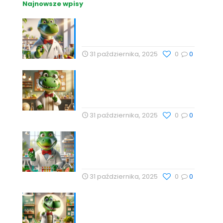
Najnowsze wpisy
Nutrihacking: Optymalizacja
zdrowia z Profesor Dino
31 października, 2025
0
0
Nauka, Natura i Świadome
Wybory: Targi Zdrowia i
Wellness
31 października, 2025
0
0
Cholesterol i jego rola w
zdrowiu serca – Drogeria
Profesor Dino
31 października, 2025
0
0
Babka lancetowata:
Naturalna Harmonia Dla
Zdrowia z Profesor Dino