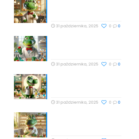
Nauka, Natura i Świadome
Wybory: Targi Zdrowia i
Wellness
31 października, 2025
0
0
Cholesterol i jego rola w
zdrowiu serca – Drogeria
Profesor Dino
31 października, 2025
0
0
Babka lancetowata:
Naturalna Harmonia Dla
Zdrowia z Profesor Dino
31 października, 2025
0
0
Technologie Wellness i
Suplementy: Naturalne
Podejście do Zdrowia