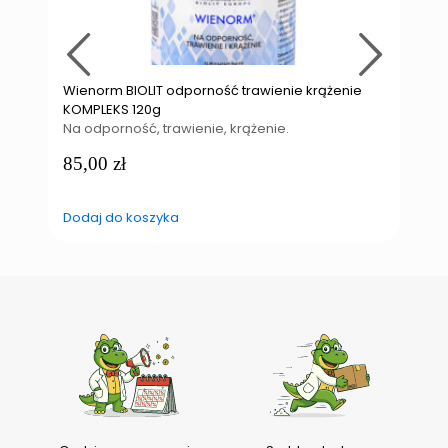
Wienorm BIOLIT odporność trawienie krążenie
K
KOMPLEKS 120g
B
Na odporność, trawienie, krążenie.
D
85,00
zł
Dodaj do koszyka
D