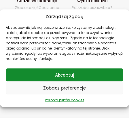
Codzienne promocje
Szybka dostawa
Złap okazję! Codzienne
Potrzebujesz szybko?
promocje do -70%!
Wysyłka jeszcze tego
Zarządzaj zgodą
samego dnia!
Aby zapewnić jak najlepsze wrażenia, korzystamy z technologii,
takich jak pliki cookie, do przechowywania i/lub uzyskiwania
dostępu do informacji o urządzeniu. Zgoda na te technologie
pozwoli nam przetwarzać dane, takie jak zachowanie podczas
przeglądania lub unikalne identyfikatory na tej stronie. Brak
wyrażenia zgody lub wycofanie zgody może niekorzystnie wpłynąć
na niektóre cechy i funkcje.
Bezpieczne płatności
Specjalne zniżki
Akceptuj
Płać bez obaw!
Nagradzamy lojalność!
Zapewniamy
Oferujemy specjalne
bezpieczeństwo Twoich
zniżki dla naszych stałych
Zobacz preferencje
płatności.
klientów.
Polityka plików cookies