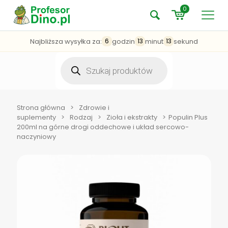
0
Najbliższa wysyłka za:
godzin
minut
sekund
6
13
13
Wyszukiwarka
produktów
Strona główna
>
Zdrowie i
suplementy
>
Rodzaj
>
Zioła i ekstrakty
>
Populin Plus
200ml na górne drogi oddechowe i układ sercowo-
naczyniowy