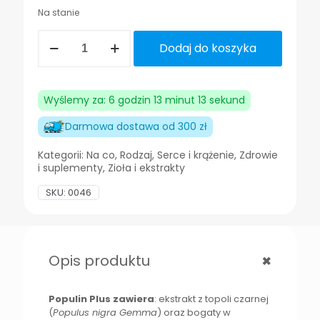
Na stanie
ilość
Dodaj do koszyka
Populin
Plus
200ml
na
Wyślemy za: 6 godzin 13 minut 13 sekund
górne
drogi
Darmowa dostawa od 300 zł
oddechowe
i
Kategorii:
Na co
,
Rodzaj
,
Serce i krążenie
,
Zdrowie
układ
i suplementy
,
Zioła i ekstrakty
sercowo-
naczyniowy
SKU:
0046
+
Opis produktu
Populin Plus zawiera
: ekstrakt z topoli czarnej
(
Populus nigra Gemma
) oraz bogaty w