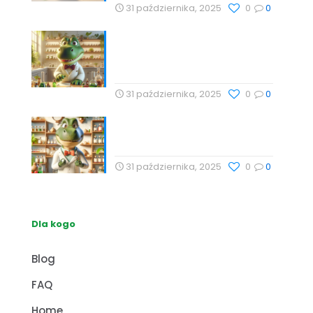
31 października, 2025
0
0
Technologie Wellness i
Suplementy: Naturalne
Podejście do Zdrowia
31 października, 2025
0
0
Naturalne metody wspierające
zdrowie z Profesor Dino
31 października, 2025
0
0
Dla kogo
Blog
FAQ
Home