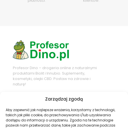
płatności.
klientów.
Profesor Dino – drogeria online z naturalnymi
produktami Biolit i Innubio. Suplementy,
kosmetyki, olejki CBD. Postaw na zdrowie i
naturę!
Sprawdź nasze sociale
Zarządzaj zgodą
Aby zapewnić jak najlepsze wrażenia, korzystamy z technologii,
takich jak pliki cookie, do przechowywania i/lub uzyskiwania
dostępu do informacji o urządzeniu. Zgoda na te technologie
Najnowsze wpisy
pozwoli nam przetwarzać dane, takie jak zachowanie podczas