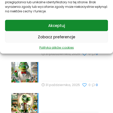
przeglądania lub unikalne identyfikatory na tej stronie. Brak
wyrażenia zgody lub wycofanie zgody może niekorzystnie wpłynąć
Nutrihacking: Optymalizacja
na niektóre cechy i funkcje.
zdrowia z Profesor Dino
31 października, 2025
0
0
Akceptuj
Nauka, Natura i Świadome
Zobacz preferencje
Wybory: Targi Zdrowia i
Wellness
Polityka plików cookies
31 października, 2025
0
0
Cholesterol i jego rola w
zdrowiu serca – Drogeria
Profesor Dino
31 października, 2025
0
0
Babka lancetowata:
Naturalna Harmonia Dla
Zdrowia z Profesor Dino