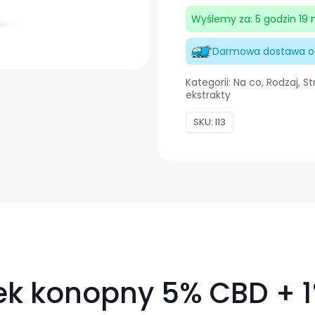
Olejek
Wyślemy za: 5 godzin 19
konopny
Darmowa dostawa od
5%
CBD
Kategorii:
Na co
,
Rodzaj
,
St
+
ekstrakty
1%
SKU:
I13
CBG
10
ml
jek konopny 5% CBD + 