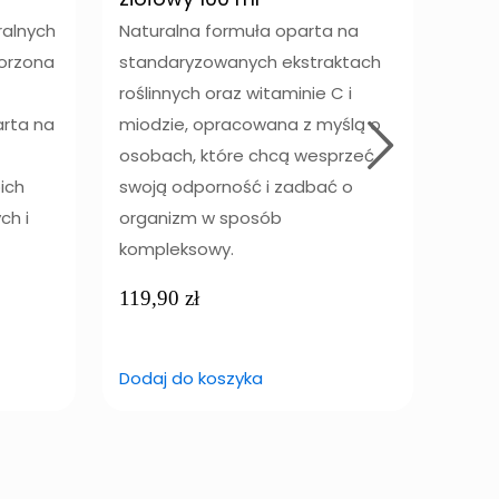
CBG
ralnych
Naturalna formuła oparta na
worzona
standaryzowanych ekstraktach
INNU
roślinnych oraz witaminie C i
zawi
arta na
miodzie, opracowana z myślą o
natu
osobach, które chcą wesprzeć
kann
ich
swoją odporność i zadbać o
kann
ch i
organizm w sposób
kann
kompleksowy.
okre
oraz
119,90
zł
tera
wyno
Dodaj do koszyka
449
Doda