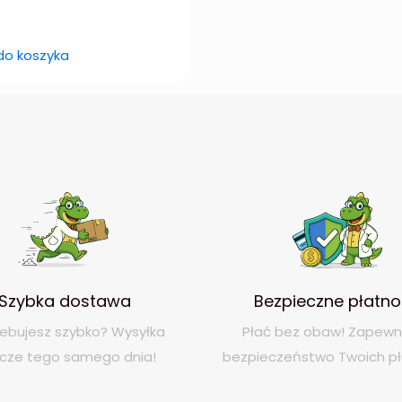
do koszyka
Szybka dostawa
Bezpieczne płatno
ebujesz szybko? Wysyłka
Płać bez obaw! Zapew
zcze tego samego dnia!
bezpieczeństwo Twoich pł