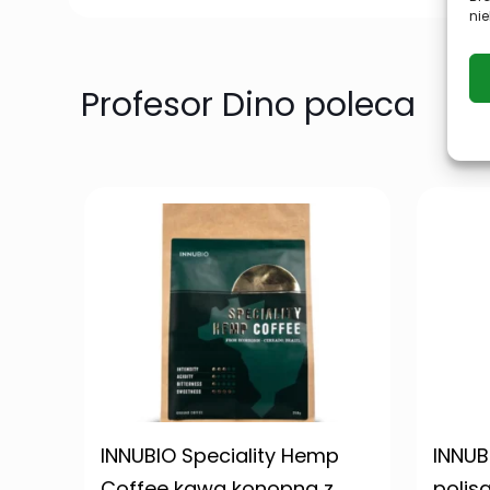
nie
Profesor Dino poleca
INNUBIO Speciality Hemp
INNUB
Coffee kawa konopna z
polis