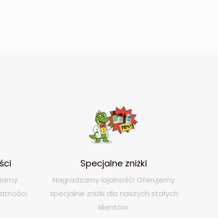
ści
Specjalne zniżki
niamy
Nagradzamy lojalność! Oferujemy
atności.
specjalne zniżki dla naszych stałych
klientów.