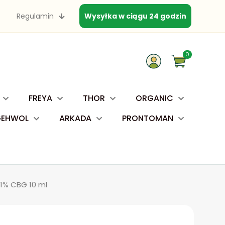
Regulamin
Wysyłka w ciągu 24 godzin
0
FREYA
THOR
ORGANIC
GEHWOL
ARKADA
PRONTOMAN
 1% CBG 10 ml