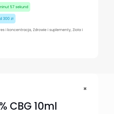
 minut 56 sekund
 300 zł
res i koncentracja
,
Zdrowie i suplementy
,
Zioła i
+
1% CBG 10ml