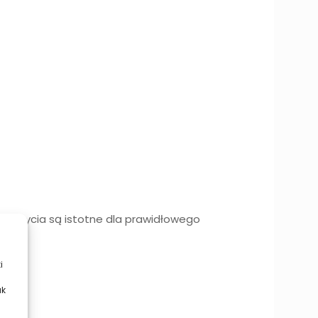
ryb życia są istotne dla prawidłowego
i
ak