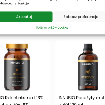
które cechy i funkcje.
Akceptuj
Zobacz preferencje
Polityka plików cookies
IO Reishi ekstrakt 13%
INNUBIO Pasożyty ekst
acharydów 6%
z ziół 100 ml