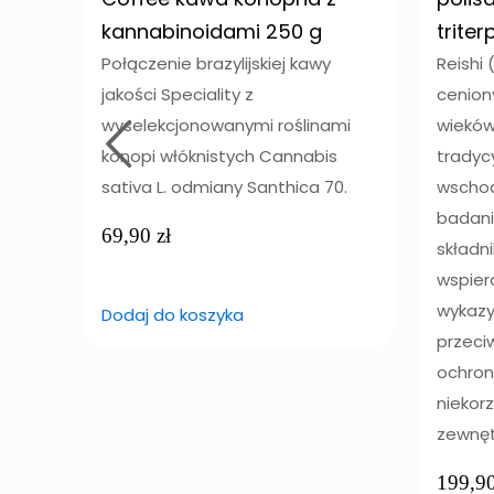
kannabinoidami 250 g
trite
Połączenie brazylijskiej kawy
Reishi
jakości Speciality z
cenion
wyselekcjonowanymi roślinami
wieków
konopi włóknistych Cannabis
tradyc
sativa L. odmiany Santhica 70.
wschod
badani
69,90
zł
składn
wspier
wykazy
Dodaj do koszyka
przeci
ochron
niekor
zewnęt
199,9