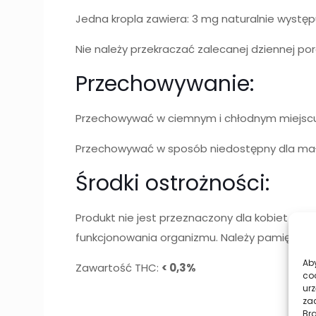
Jedna kropla zawiera: 3 mg naturalnie wystę
Nie należy przekraczać zalecanej dziennej porc
Przechowywanie:
Przechowywać w ciemnym i chłodnym miejscu
Przechowywać w sposób niedostępny dla mały
Środki ostrożności:
Produkt nie jest przeznaczony dla kobiet w c
funkcjonowania organizmu. Należy pamiętać o 
Aby
Zawartość THC:
< 0,3%
co
urz
zac
Br