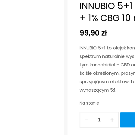
INNUBIO 5+1
+ 1% CBG 10
99,90
zł
INNUBIO 5+1 to olejek ko
spektrum naturalnie wys
tym kannabidiol – CBD o
ściśle określonym, pros
sprzyjającym efektowi 
wynoszącym 5:1.
Na stanie
ilość
INNUBIO
5+1