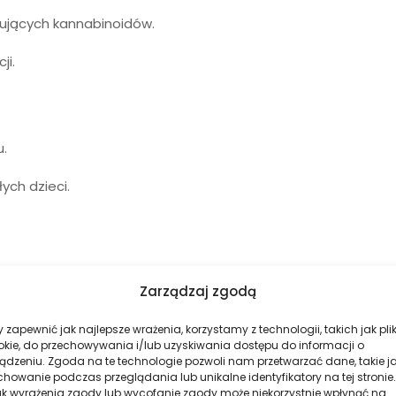
pujących kannabinoidów.
ji.
.
ch dzieci.
iąży i karmiących. Zrównoważony sposób odżywania i zdrowy t
Zarządzaj zgodą
zdrowym trybie życia i zróżnicowanej diecie.
 zapewnić jak najlepsze wrażenia, korzystamy z technologii, takich jak plik
okie, do przechowywania i/lub uzyskiwania dostępu do informacji o
ądzeniu. Zgoda na te technologie pozwoli nam przetwarzać dane, takie j
howanie podczas przeglądania lub unikalne identyfikatory na tej stronie.
ak wyrażenia zgody lub wycofanie zgody może niekorzystnie wpłynąć na