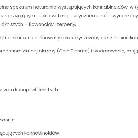
ełne spektrum naturalnie występujących kannabinoidów, w t
raz sprzyjającym efektowi terapeutycznemu ratio wynoszący
óknistych – flawonoidy i terpeny.
ny na zimno, nierafinowany i nieoczyszczony olej z nasion kon
e procesom zimnej plazmy (Cold Plasma) i wodorowania, maj
suszem konopi włóknistych.
iennie.
stępujących kannabinoidów.