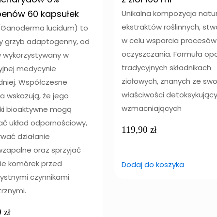
rpenów 60 kapsułek
Unikalna kompozycja natu
ekstraktów roślinnych, st
 (Ganoderma lucidum) to
w celu wsparcia procesów
y grzyb adaptogenny, od
oczyszczania. Formuła op
 wykorzystywany w
tradycyjnych składnikach
yjnej medycynie
ziołowych, znanych ze swo
niej. Współczesne
właściwości detoksykujący
a wskazują, że jego
wzmacniających
iki bioaktywne mogą
ać układ odpornościowy,
119,90
zł
wać działanie
wzapalne oraz sprzyjać
ie komórek przed
Dodaj do koszyka
zystnymi czynnikami
rznymi.
0
zł