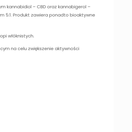
ym kannabidiol – CBD oraz kannabigerol –
m 5:1. Produkt zawiera ponadto bioaktywne
opi włóknistych.
ącym na celu zwiększenie aktywności