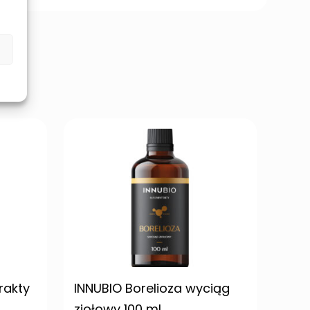
rakty
INNUBIO Borelioza wyciąg
INNU
ziołowy 100 ml
kon