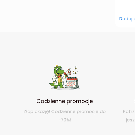
Dodaj 
Codzienne promocje
Złap okazję! Codzienne promocje do
Potrz
-70%!
jes