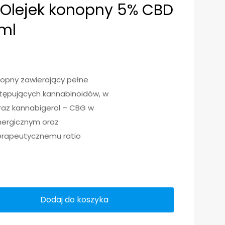
 Olejek konopny 5% CBD
 ml
nopny zawierający pełne
tępujących kannabinoidów, w
raz kannabigerol – CBG w
ynergicznym oraz
terapeutycznemu ratio
Dodaj do koszyka