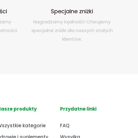
ści
Specjalne zniżki
niamy
Nagradzamy lojalność! Oferujemy
atności.
specjalne zniżki dla naszych stałych
klientów.
Nasze produkty
Przydatne linki
szystkie kategorie
FAQ
drowie i suplementy
Wysyłka