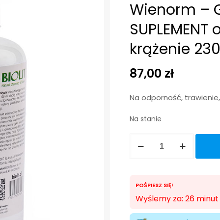
Wienorm – 
SUPLEMENT o
krążenie 23
87,00
zł
Na odporność, trawienie,
Na stanie
ilość
Wienorm
-
Glukomin
POŚPIESZ SIĘ!
SUPER
Wyślemy za: 26 minut
SUPLEMENT