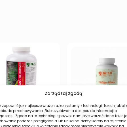
Zarządzaj zgodą
 zapewnić jak najlepsze wrażenia, korzystamy z technologii, takich jak plik
okie, do przechowywania i/lub uzyskiwania dostępu do informacji o
gran – Glukomin dla
Ginkgo Biloba 60 kaps
ądzeniu. Zgoda na te technologie pozwoli nam przetwarzać dane, takie j
dłowego widzenia
Miłorząb Japoński – 
howanie podczas przeglądania lub unikalne identyfikatory na tej stronie.
ak wyrażenia zgody lub wycofanie zgody może niekorzystnie wpłynąć na