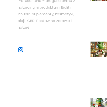
Profesor Dino – drogeria online z
naturalnymi produktami Biolit i
Innubio. Suplementy, kosmetyki,
olejki CBD. Postaw na zdrowie i
naturę!
Sprawdź nasze sociale