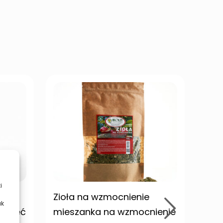
i
ułek
Zioła na wzmocnienie
Cha
ak
Pamięć
mieszanka na wzmocnienie
kaps