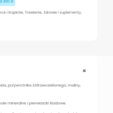
 300 zł
rce i krążenie
,
Trawienie
,
Zdrowie i suplementy
,
+
 ziela, przywrotnika żółtawozielonego, maliny,
ole mineralne i pierwiastki śladowe.