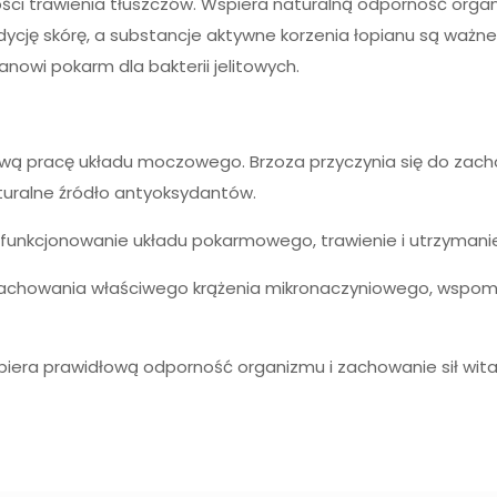
i trawienia tłuszczów. Wspiera naturalną odporność organ
ję skórę, a substancje aktywne korzenia łopianu są ważne
anowi pokarm dla bakterii jelitowych.
 pracę układu moczowego. Brzoza przyczynia się do zac
turalne źródło antyoksydantów.
unkcjonowanie układu pokarmowego, trawienie i utrzymanie z
 zachowania właściwego krążenia mikronaczyniowego, wspom
spiera prawidłową odporność organizmu i zachowanie sił wit