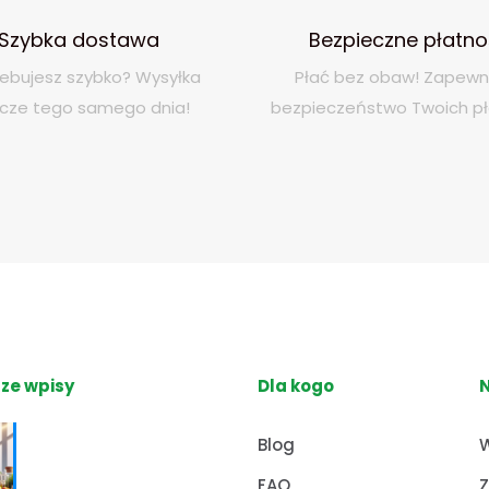
Szybka dostawa
Bezpieczne płatno
ebujesz szybko? Wysyłka
Płać bez obaw! Zapew
zcze tego samego dnia!
bezpieczeństwo Twoich pł
ze wpisy
Dla kogo
Nutrihacking:
Blog
W
Optymalizacja
FAQ
Z