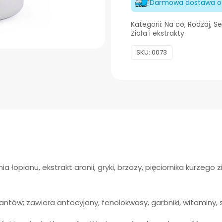
odporność
Darmowa dostawa od
trawienie
Kategorii:
Na co
,
Rodzaj
,
Se
krążenie
Zioła i ekstrakty
230g
SKU:
0073
ia łopianu, ekstrakt aronii, gryki, brzozy, pięciornika kurzego
tów; zawiera antocyjany, fenolokwasy, garbniki, witaminy, s