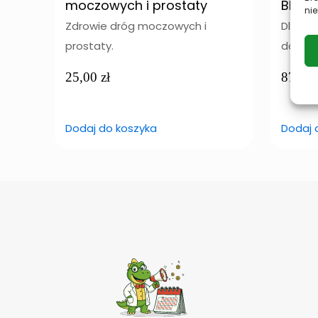
moczowych i prostaty
BIOLI
nie
Zdrowie dróg moczowych i
Dla pr
prostaty.
dodatk
25,00
zł
87,00
Dodaj do koszyka
Dodaj 