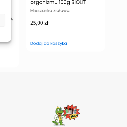
e
organizmu 100g BIOLIT
pod
POK
Mieszanka ziołowa.
zenie,
Wyci
25,00
zł
jako
134
Dodaj do koszyka
Doda