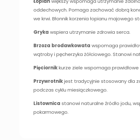
Łopian
większy wspomaga utrzymanie zdolnośc
oddechowych. Pomaga zachować dobrą kondyc
we krwi. Błonnik korzenia łopianu majowego st
Gryka
wspiera utrzymanie zdrowia serca.
Brzoza
brodawkowata
wspomaga prawidłową
wątroby i pęcherzyka żółciowego. Stanowi na
Pięciornik
kurze ziele wspomaga prawidłowe f
Przywrotnik
jest tradycyjnie stosowany dla
podczas cyklu miesiączkowego.
Listownica
stanowi naturalne źródło jodu, w
pokarmowego.