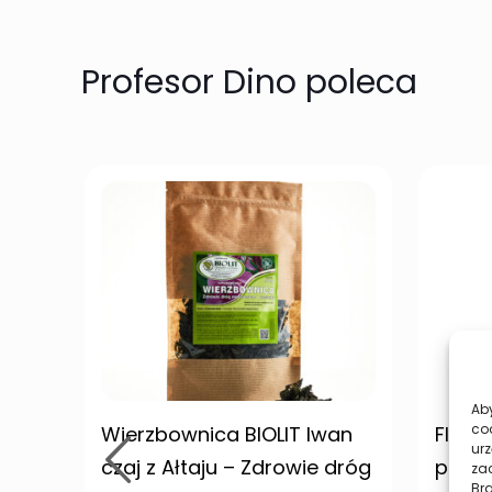
Profesor Dino poleca
Aby
co
Wierzbownica BIOLIT Iwan
Flawi
urz
czaj z Ałtaju – Zdrowie dróg
prawi
zac
Br