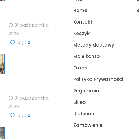
zdrowia z Profesor
Dino
Home
B
Kontakt
31 października,
Koszyk
2025
0
0
Metody dostawy
Moje konto
Nauka, Natura i
Świadome Wybory:
O nas
Targi Zdrowia i
Polityka Prywatności
Wellness
Regulamin
31 października,
Sklep
2025
Ulubione
0
0
Zamówienie
Cholesterol i jego