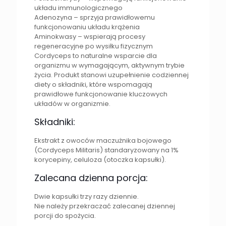
układu immunologicznego
Adenozyna – sprzyja prawidłowemu
funkcjonowaniu układu krążenia
Aminokwasy – wspierają procesy
regeneracyjne po wysiłku fizycznym
Cordyceps to naturalne wsparcie dla
organizmu w wymagającym, aktywnym trybie
życia. Produkt stanowi uzupełnienie codziennej
diety o składniki, które wspomagają
prawidłowe funkcjonowanie kluczowych
układów w organizmie.
Składniki:
Ekstrakt z owoców maczużnika bojowego
(Cordyceps Militaris) standaryzowany na 1%
korycepiny, celuloza (otoczka kapsułki).
Zalecana dzienna porcja:
Dwie kapsułki trzy razy dziennie.
Nie należy przekraczać zalecanej dziennej
porcji do spożycia.