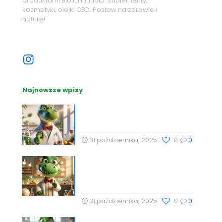
produktami Biolit i Innubio. Suplementy,
kosmetyki, olejki CBD. Postaw na zdrowie i
naturę!
Sprawdź nasze sociale
Najnowsze wpisy
Nutrihacking: Optymalizacja
zdrowia z Profesor Dino
31 października, 2025
0
0
Nauka, Natura i Świadome
Wybory: Targi Zdrowia i
Wellness
31 października, 2025
0
0