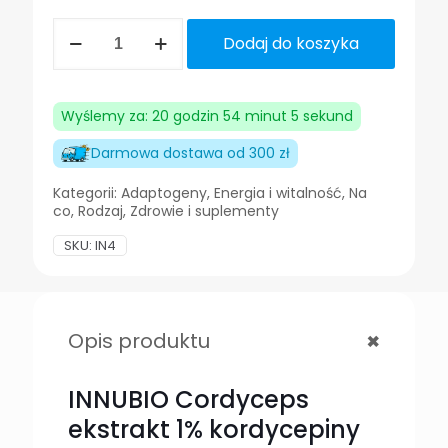
ilość
Dodaj do koszyka
INNUBIO
Cordyceps
ekstrakt
1%
Wyślemy za: 20 godzin 54 minut 5 sekund
kordycepiny
60
Darmowa dostawa od 300 zł
kapsułek
Kategorii:
Adaptogeny
,
Energia i witalność
,
Na
co
,
Rodzaj
,
Zdrowie i suplementy
SKU:
IN4
+
Opis produktu
INNUBIO Cordyceps
ekstrakt 1% kordycepiny