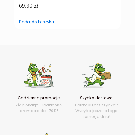
69,90
zł
D
Dodaj do koszyka
Codzienne promocje
Szybka dostawa
Złap okazję! Codzienne
Potrzebujesz szybko?
promocje do -70%!
Wysyłka jeszcze tego
samego dnia!