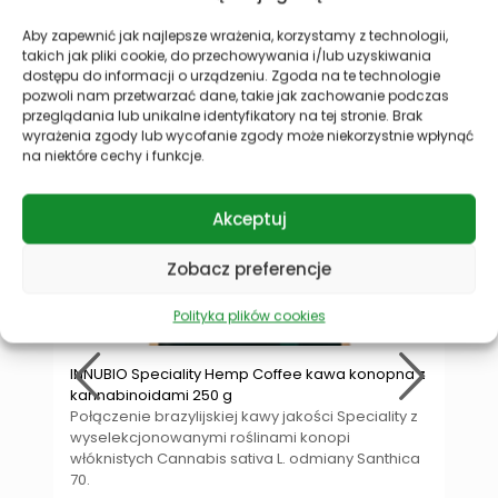
Aby zapewnić jak najlepsze wrażenia, korzystamy z technologii,
Profesor Dino poleca
takich jak pliki cookie, do przechowywania i/lub uzyskiwania
dostępu do informacji o urządzeniu. Zgoda na te technologie
pozwoli nam przetwarzać dane, takie jak zachowanie podczas
przeglądania lub unikalne identyfikatory na tej stronie. Brak
wyrażenia zgody lub wycofanie zgody może niekorzystnie wpłynąć
na niektóre cechy i funkcje.
Akceptuj
Zobacz preferencje
Polityka plików cookies
INNUBIO Speciality Hemp Coffee kawa konopna z
W
kannabinoidami 250 g
o
Połączenie brazylijskiej kawy jakości Speciality z
W
wyselekcjonowanymi roślinami konopi
o
włóknistych Cannabis sativa L. odmiany Santhica
70.