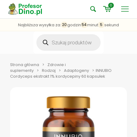
0
Najbliższa wysyłka za:
godzin
minut
sekund
20
54
5
Wyszukiwarka
produktów
Strona główna
>
Zdrowie i
suplementy
>
Rodzaj
>
Adaptogeny
>
INNUBIO
Cordyceps ekstrakt 1% kordycepiny 60 kapsułek