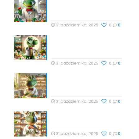
Cholesterol i jego rola w
zdrowiu serca – Drogeria
Profesor Dino
31 października, 2025
0
0
Babka lancetowata:
Naturalna Harmonia Dla
Zdrowia z Profesor Dino
31 października, 2025
0
0
Technologie Wellness i
Suplementy: Naturalne
Podejście do Zdrowia
31 października, 2025
0
0
Naturalne metody wspierające
zdrowie z Profesor Dino
31 października, 2025
0
0