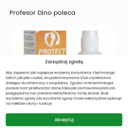
Profesor Dino poleca
Zarządzaj zgodą
Aby zapewnić jak najlepsze wrażenia, korzystamy z technologii,
takich jak pliki cookie, do przechowywania i/lub uzyskiwania
dostępu do informacji o urządzeniu. Zgoda na te technologie
pozwoli nam przetwarzać dane, takie jak zachowanie podczas
przeglądania lub unikalne identyfikatory na tej stronie. Brak
PRONTOMAN PROTECT FUB SPRAY DO STÓP 75ML.
P
wyrażenia zgody lub wycofanie zgody może niekorzystnie wpłynąć
Prontoman Protect to ochronny preparat do stóp,
2
na niektóre cechy i funkcje.
który przeznaczony jest do codziennej higieny i
P
pielęgnacji stóp wrażliwych na grzybicę, bakterie
s
i wirusy, w tym także HPV.
p
Akceptuj
c
44,90
zł
w