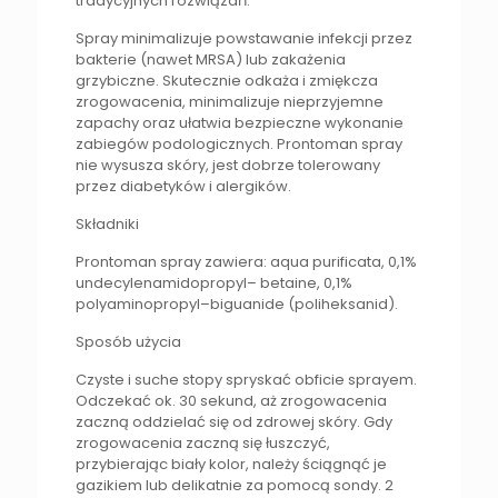
tradycyjnych rozwiązań.
Spray minimalizuje powstawanie infekcji przez
bakterie (nawet MRSA) lub zakażenia
grzybiczne. Skutecznie odkaża i zmiękcza
zrogowacenia, minimalizuje nieprzyjemne
zapachy oraz ułatwia bezpieczne wykonanie
zabiegów podologicznych. Prontoman spray
nie wysusza skóry, jest dobrze tolerowany
przez diabetyków i alergików.
Składniki
Prontoman spray zawiera: aqua purificata, 0,1%
undecylenamidopropyl– betaine, 0,1%
polyaminopropyl–biguanide (poliheksanid).
Sposób użycia
Czyste i suche stopy spryskać obficie sprayem.
Odczekać ok. 30 sekund, aż zrogowacenia
zaczną oddzielać się od zdrowej skóry. Gdy
zrogowacenia zaczną się łuszczyć,
przybierając biały kolor, należy ściągnąć je
gazikiem lub delikatnie za pomocą sondy. 2