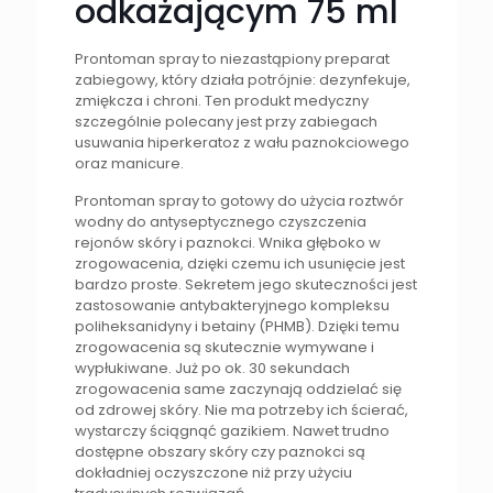
odkażającym 75 ml
Prontoman spray to niezastąpiony preparat
zabiegowy, który działa potrójnie: dezynfekuje,
zmiękcza i chroni. Ten produkt medyczny
szczególnie polecany jest przy zabiegach
usuwania hiperkeratoz z wału paznokciowego
oraz manicure.
Prontoman spray to gotowy do użycia roztwór
wodny do antyseptycznego czyszczenia
rejonów skóry i paznokci. Wnika głęboko w
zrogowacenia, dzięki czemu ich usunięcie jest
bardzo proste. Sekretem jego skuteczności jest
zastosowanie antybakteryjnego kompleksu
poliheksanidyny i betainy (PHMB). Dzięki temu
zrogowacenia są skutecznie wymywane i
wypłukiwane. Już po ok. 30 sekundach
zrogowacenia same zaczynają oddzielać się
od zdrowej skóry. Nie ma potrzeby ich ścierać,
wystarczy ściągnąć gazikiem. Nawet trudno
dostępne obszary skóry czy paznokci są
dokładniej oczyszczone niż przy użyciu