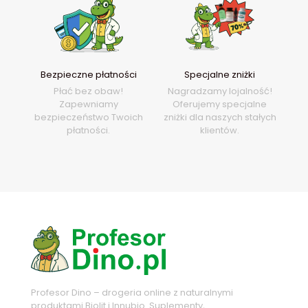
Bezpieczne płatności
Specjalne zniżki
Płać bez obaw!
Nagradzamy lojalność!
Zapewniamy
Oferujemy specjalne
bezpieczeństwo Twoich
zniżki dla naszych stałych
płatności.
klientów.
Profesor Dino – drogeria online z naturalnymi
produktami Biolit i Innubio. Suplementy,