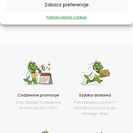
Zobacz preferencje
Dodaj do koszyka
Polityka plików cookies
D
Codzienne promocje
Szybka dostawa
Złap okazję! Codzienne
Potrzebujesz szybko?
promocje do -70%!
Wysyłka jeszcze tego
samego dnia!