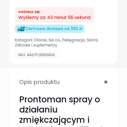
PREPARAT
DO
POŚPIESZ SIĘ!
ZMIĘKCZANIA
Wyślemy za: 43 minut 55 sekund
75ML.
Darmowa dostawa od 300 zł
Kategorii:
Dłonie
,
Na co
,
Pielęgnacja
,
Skóra
,
Zdrowie i suplementy
SKU:
9A07C2DED600
+
Opis produktu
Prontoman spray o
działaniu
zmiękczającym i