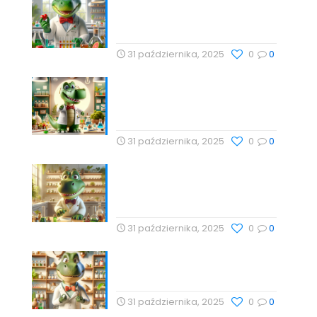
zdrowiu serca – Drogeria
Profesor Dino
31 października, 2025
0
0
Babka lancetowata:
Naturalna Harmonia Dla
Zdrowia z Profesor Dino
31 października, 2025
0
0
Technologie Wellness i
Suplementy: Naturalne
Podejście do Zdrowia
31 października, 2025
0
0
Naturalne metody wspierające
zdrowie z Profesor Dino
31 października, 2025
0
0