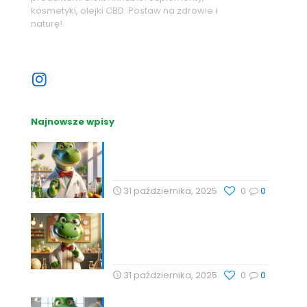
kosmetyki, olejki CBD. Postaw na zdrowie i
naturę!
Sprawdź nasze sociale
Najnowsze wpisy
Nutrihacking: Optymalizacja
zdrowia z Profesor Dino
31 października, 2025
0
0
Nauka, Natura i Świadome
Wybory: Targi Zdrowia i
Wellness
31 października, 2025
0
0
Cholesterol i jego rola w