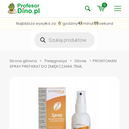
0
Najbliższa wysyłka za:
godziny
minut
sekund
0
43
55
Wyszukiwarka
produktów
Strona główna
>
Pielęgnacja
>
Dłonie
>
PRONTOMAN
SPRAY PREPARAT DO ZMIĘKCZANIA 75ML.