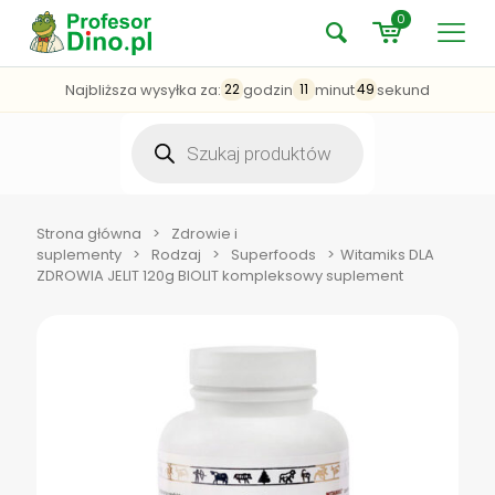
0
Najbliższa wysyłka za:
godzin
minut
sekund
22
11
49
Wyszukiwarka
produktów
Strona główna
>
Zdrowie i
suplementy
>
Rodzaj
>
Superfoods
>
Witamiks DLA
ZDROWIA JELIT 120g BIOLIT kompleksowy suplement