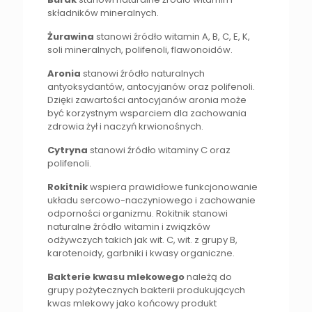
składników mineralnych.
Żurawina
stanowi źródło witamin A, B, C, E, K,
soli mineralnych, polifenoli, flawonoidów.
Aronia
stanowi źródło naturalnych
antyoksydantów, antocyjanów oraz polifenoli.
Dzięki zawartości antocyjanów aronia może
być korzystnym wsparciem dla zachowania
zdrowia żył i naczyń krwionośnych.
Cytryna
stanowi źródło witaminy C oraz
polifenoli.
Rokitnik
wspiera prawidłowe funkcjonowanie
układu sercowo-naczyniowego i zachowanie
odporności organizmu. Rokitnik stanowi
naturalne źródło witamin i związków
odżywczych takich jak wit. C, wit. z grupy B,
karotenoidy, garbniki i kwasy organiczne.
Bakterie kwasu mlekowego
należą do
grupy pożytecznych bakterii produkujących
kwas mlekowy jako końcowy produkt