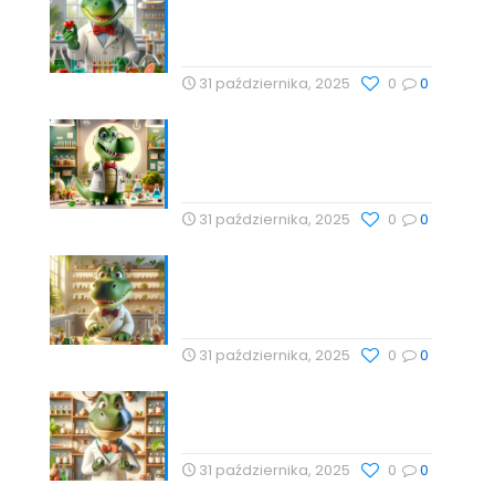
zdrowiu serca – Drogeria
Profesor Dino
31 października, 2025
0
0
Babka lancetowata:
Naturalna Harmonia Dla
Zdrowia z Profesor Dino
31 października, 2025
0
0
Technologie Wellness i
Suplementy: Naturalne
Podejście do Zdrowia
31 października, 2025
0
0
Naturalne metody wspierające
zdrowie z Profesor Dino
31 października, 2025
0
0