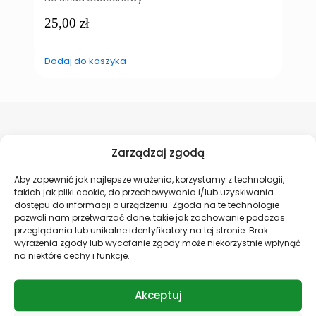
25,00
zł
Dodaj do koszyka
D
Zarządzaj zgodą
Aby zapewnić jak najlepsze wrażenia, korzystamy z technologii,
takich jak pliki cookie, do przechowywania i/lub uzyskiwania
dostępu do informacji o urządzeniu. Zgoda na te technologie
pozwoli nam przetwarzać dane, takie jak zachowanie podczas
Codzienne promocje
Szybka dostawa
przeglądania lub unikalne identyfikatory na tej stronie. Brak
Złap okazję! Codzienne
Potrzebujesz szybko?
wyrażenia zgody lub wycofanie zgody może niekorzystnie wpłynąć
promocje do -70%!
Wysyłka jeszcze tego
na niektóre cechy i funkcje.
samego dnia!
Akceptuj