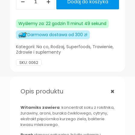
Dodaj do koszyka
Witamiks
DLA
ZDROWIA
JELIT
Wyślemy za: 22 godzin 11 minut 49 sekund
120g
BIOLIT
Darmowa dostawa od 300 zł
kompleksowy
suplement
Kategorii:
Na co
,
Rodzaj
,
Superfoods
,
Trawienie
,
Zdrowie i suplementy
SKU:
0062
+
Opis produktu
Witamiks zawiera
: koncentrat soku z rokitnika,
żurawiny, aronii, buraka ćwikłowego, cytryny,
ekstrakt pięciornika kurzego ziela, bakterie
kwasu mlekowego.
Burak
stanowi naturalne źródło witamin i