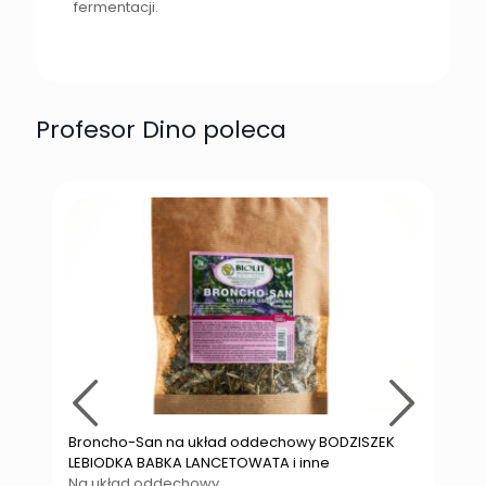
fermentacji.
Profesor Dino poleca
Broncho-San na układ oddechowy BODZISZEK
A
LEBIODKA BABKA LANCETOWATA i inne
B
Na układ oddechowy.
D