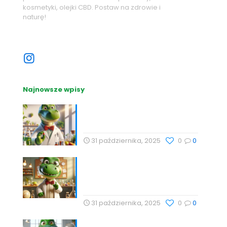
kosmetyki, olejki CBD. Postaw na zdrowie i
naturę!
Sprawdź nasze sociale
Najnowsze wpisy
Nutrihacking: Optymalizacja
zdrowia z Profesor Dino
31 października, 2025
0
0
Nauka, Natura i Świadome
Wybory: Targi Zdrowia i
Wellness
31 października, 2025
0
0
Cholesterol i jego rola w