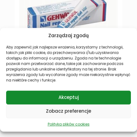
Zarządzaj zgodą
Aby zapewnić jak najlepsze wrażenia, korzystamy z technologii,
takich jak pliki cookie, do przechowywania i/lub uzyskiwania
Gehwol NAIL REPAIR GEL KLAR żel do rekonstrukcji
G
dostępu do informacji o urządzeniu. Zgoda na te technologie
Innowacyjny produkt przeznaczony do
P
pozwoli nam przetwarzać dane, takie jak zachowanie podczas
przeglądania lub unikalne identyfikatory na tej stronie. Brak
rekonstrukcji i naprawy płytki paznokciowej, który
p
wyrażenia zgody lub wycofanie zgody może niekorzystnie wpłynąć
zapewnia skuteczne wsparcie w leczeniu
na niektóre cechy i funkcje.
zniszczonych, łamliwych oraz chorych paznokci.
109,90
zł
D
Akceptuj
Dodaj do koszyka
Zobacz preferencje
Polityka plików cookies