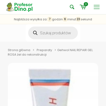
0
Najbliższa wysyłka za:
godzin
minut
sekund
7
6
23
Wyszukiwarka
produktów
Strona główna
>
Preparaty
>
Gehwol NAIL REPAIR GEL
ROSA żel do rekonstrukcji