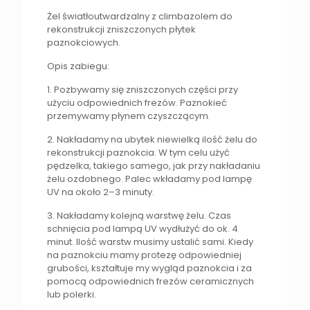
Żel światłoutwardzalny z climbazolem do
rekonstrukcji zniszczonych płytek
paznokciowych.
Opis zabiegu:
1. Pozbywamy się zniszczonych części przy
użyciu odpowiednich frezów. Paznokieć
przemywamy płynem czyszczącym.
2. Nakładamy na ubytek niewielką ilość żelu do
rekonstrukcji paznokcia. W tym celu użyć
pędzelka, takiego samego, jak przy nakładaniu
żelu ozdobnego. Palec wkładamy pod lampę
UV na około 2–3 minuty.
3. Nakładamy kolejną warstwę żelu. Czas
schnięcia pod lampą UV wydłużyć do ok. 4
minut. Ilość warstw musimy ustalić sami. Kiedy
na paznokciu mamy protezę odpowiedniej
grubości, kształtuje my wygląd paznokcia i za
pomocą odpowiednich frezów ceramicznych
lub polerki.