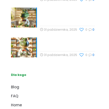
Technologie Wellness i
Suplementy: Naturalne
Podejście do Zdrowia
31 października, 2025
0
0
Naturalne metody wspierające
zdrowie z Profesor Dino
31 października, 2025
0
0
Dla kogo
Blog
FAQ
Home