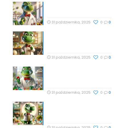
Nutrihacking: Optymalizacja
zdrowia z Profesor Dino
31 października, 2025
0
0
Nauka, Natura i Świadome
Wybory: Targi Zdrowia i
Wellness
31 października, 2025
0
0
Cholesterol i jego rola w
zdrowiu serca – Drogeria
Profesor Dino
31 października, 2025
0
0
Babka lancetowata:
Naturalna Harmonia Dla
Zdrowia z Profesor Dino
31 października, 2025
0
0