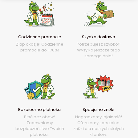
Codzienne promocje
Szybka dostawa
Złap okazję! Codzienne
Potrzebujesz szybko?
promocje do -70%!
Wysyłka jeszcze tego
samego dnia!
Bezpieczne płatności
Specjalne zniżki
Płać bez obaw!
Nagradzamy lojalność!
Zapewniamy
Oferujemy specjalne
bezpieczeństwo Twoich
zniżki dla naszych stałych
płatności.
klientów.