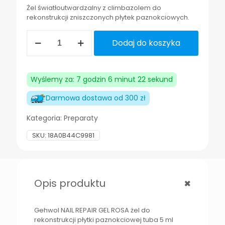
Żel światłoutwardzalny z climbazolem do
rekonstrukcji zniszczonych płytek paznokciowych.
ilość
Dodaj do koszyka
Gehwol
NAIL
REPAIR
GEL
Wyślemy za: 7 godzin 6 minut 22 sekund
ROSA
żel
Darmowa dostawa od 300 zł
do
rekonstrukcji
Kategoria:
Preparaty
SKU:
18A0B44C9981
+
Opis produktu
Gehwol NAIL REPAIR GEL ROSA żel do
rekonstrukcji płytki paznokciowej tuba 5 ml