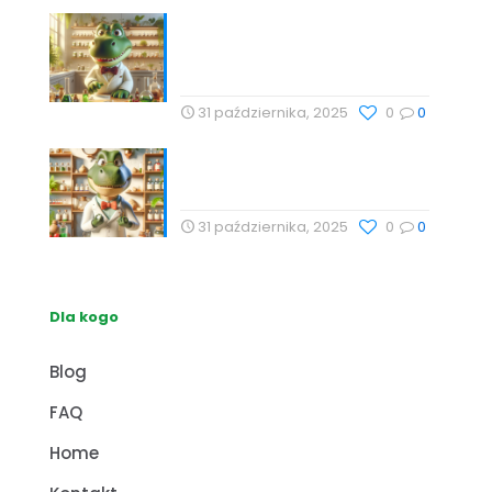
Technologie Wellness i
Suplementy: Naturalne
Podejście do Zdrowia
31 października, 2025
0
0
Naturalne metody wspierające
zdrowie z Profesor Dino
31 października, 2025
0
0
Dla kogo
Blog
FAQ
Home