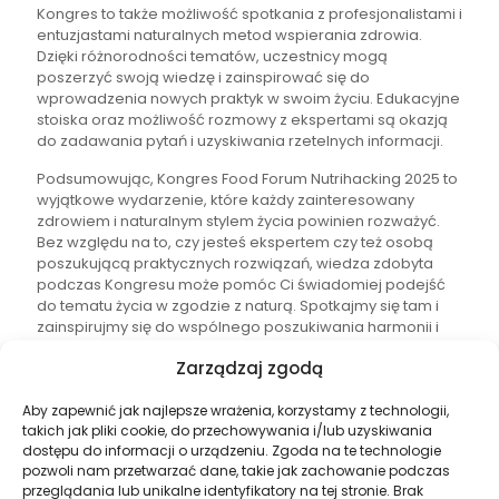
Kongres to także możliwość spotkania z profesjonalistami i
entuzjastami naturalnych metod wspierania zdrowia.
Dzięki różnorodności tematów, uczestnicy mogą
poszerzyć swoją wiedzę i zainspirować się do
wprowadzenia nowych praktyk w swoim życiu. Edukacyjne
stoiska oraz możliwość rozmowy z ekspertami są okazją
do zadawania pytań i uzyskiwania rzetelnych informacji.
Podsumowując, Kongres Food Forum Nutrihacking 2025 to
wyjątkowe wydarzenie, które każdy zainteresowany
zdrowiem i naturalnym stylem życia powinien rozważyć.
Bez względu na to, czy jesteś ekspertem czy też osobą
poszukującą praktycznych rozwiązań, wiedza zdobyta
podczas Kongresu może pomóc Ci świadomiej podejść
do tematu życia w zgodzie z naturą. Spotkajmy się tam i
zainspirujmy się do wspólnego poszukiwania harmonii i
równowagi!
Zarządzaj zgodą
Aby zapewnić jak najlepsze wrażenia, korzystamy z technologii,
takich jak pliki cookie, do przechowywania i/lub uzyskiwania
dostępu do informacji o urządzeniu. Zgoda na te technologie
pozwoli nam przetwarzać dane, takie jak zachowanie podczas
przeglądania lub unikalne identyfikatory na tej stronie. Brak