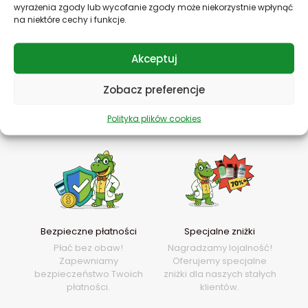
wyrażenia zgody lub wycofanie zgody może niekorzystnie wpłynąć
na niektóre cechy i funkcje.
Akceptuj
Codzienne promocje
Szybka dostawa
Złap okazję! Codzienne
Potrzebujesz szybko?
Zobacz preferencje
promocje do -70%!
Wysyłka jeszcze tego
samego dnia!
Polityka plików cookies
Bezpieczne płatności
Specjalne zniżki
Płać bez obaw!
Nagradzamy lojalność!
Zapewniamy
Oferujemy specjalne
bezpieczeństwo Twoich
zniżki dla naszych stałych
płatności.
klientów.