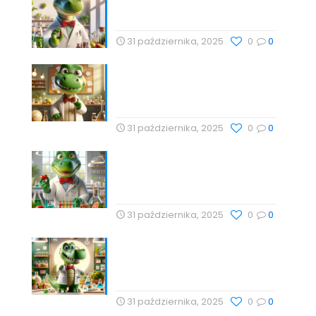
zdrowia z Profesor Dino
31 października, 2025
0
0
Nauka, Natura i Świadome
Wybory: Targi Zdrowia i
Wellness
31 października, 2025
0
0
Cholesterol i jego rola w
zdrowiu serca – Drogeria
Profesor Dino
31 października, 2025
0
0
Babka lancetowata:
Naturalna Harmonia Dla
Zdrowia z Profesor Dino
31 października, 2025
0
0