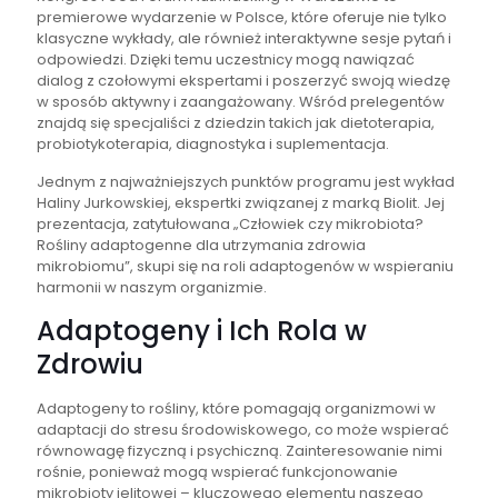
premierowe wydarzenie w Polsce, które oferuje nie tylko
klasyczne wykłady, ale również interaktywne sesje pytań i
odpowiedzi. Dzięki temu uczestnicy mogą nawiązać
dialog z czołowymi ekspertami i poszerzyć swoją wiedzę
w sposób aktywny i zaangażowany. Wśród prelegentów
znajdą się specjaliści z dziedzin takich jak dietoterapia,
probiotykoterapia, diagnostyka i suplementacja.
Jednym z najważniejszych punktów programu jest wykład
Haliny Jurkowskiej, ekspertki związanej z marką Biolit. Jej
prezentacja, zatytułowana „Człowiek czy mikrobiota?
Rośliny adaptogenne dla utrzymania zdrowia
mikrobiomu”, skupi się na roli adaptogenów w wspieraniu
harmonii w naszym organizmie.
Adaptogeny i Ich Rola w
Zdrowiu
Adaptogeny to rośliny, które pomagają organizmowi w
adaptacji do stresu środowiskowego, co może wspierać
równowagę fizyczną i psychiczną. Zainteresowanie nimi
rośnie, ponieważ mogą wspierać funkcjonowanie
mikrobioty jelitowej – kluczowego elementu naszego