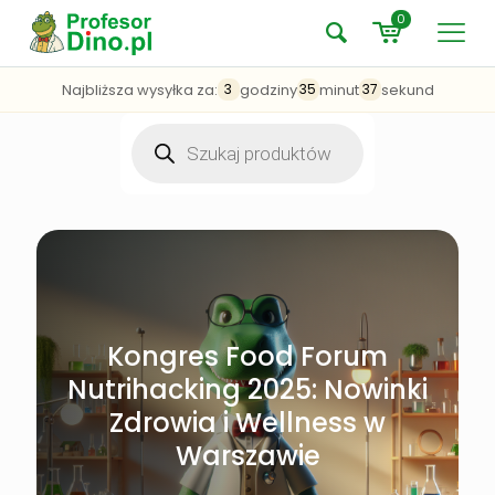
0
Najbliższa wysyłka za:
godziny
minut
sekund
3
35
37
Wyszukiwarka
produktów
Kongres Food Forum
Nutrihacking 2025: Nowinki
Zdrowia i Wellness w
Warszawie