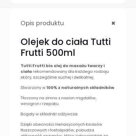
+
Opis produktu
Olejek do ciała Tutti
Frutti 500ml
Tutti Frutti bio olej do masażu twarzy i
ciała
rekomendowany dla każdego rodzaju
skóry, szczególnie suchej i delikatnej.
Stworzony w
100% z naturalnych składników
.
Tłoczony na zimno z nasion migdałów,
winogron i rzepaku.
Bogaty w składniki odżywcze.
Dzięki obecności nienasyconych kwasów
tłuszczowych i fosfolipidów, pobudza
aktywność enzymów, które odpowiadają za