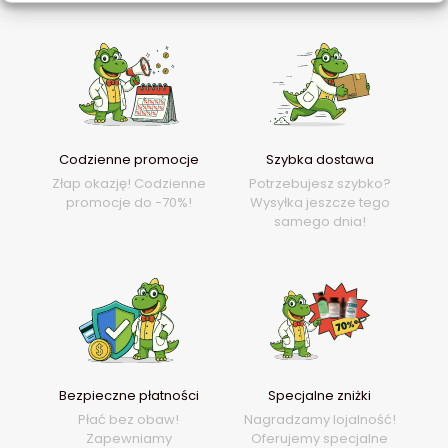
Codzienne promocje
Szybka dostawa
Złap okazję! Codzienne
Potrzebujesz szybko?
promocje do -70%!
Wysyłka jeszcze tego
samego dnia!
Bezpieczne płatności
Specjalne zniżki
Płać bez obaw!
Nagradzamy lojalność!
Zapewniamy
Oferujemy specjalne