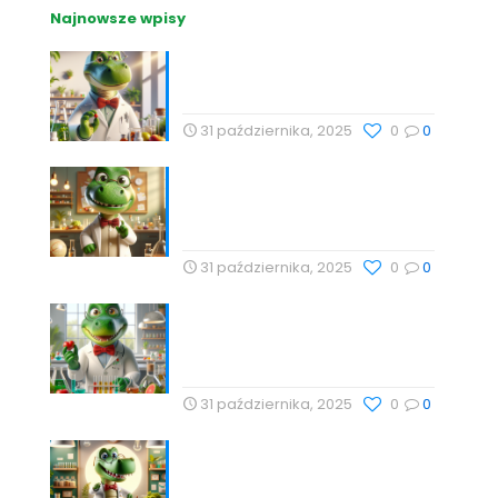
Najnowsze wpisy
Nutrihacking: Optymalizacja
zdrowia z Profesor Dino
31 października, 2025
0
0
Nauka, Natura i Świadome
Wybory: Targi Zdrowia i
Wellness
31 października, 2025
0
0
Cholesterol i jego rola w
zdrowiu serca – Drogeria
Profesor Dino
31 października, 2025
0
0
Babka lancetowata:
Naturalna Harmonia Dla
Zdrowia z Profesor Dino