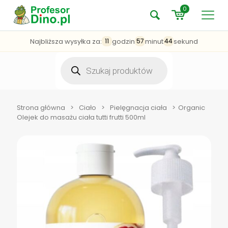
0
Najbliższa wysyłka za:
godzin
minut
sekund
11
57
44
Wyszukiwarka
produktów
Strona główna
>
Ciało
>
Pielęgnacja ciała
>
Organic
Olejek do masażu ciała tutti frutti 500ml