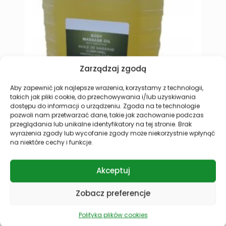
Zarządzaj zgodą
Aby zapewnić jak najlepsze wrażenia, korzystamy z technologii,
takich jak pliki cookie, do przechowywania i/lub uzyskiwania
Organic Olejek do masażu ciała Naturalny 5L
O
dostępu do informacji o urządzeniu. Zgoda na te technologie
Pomarańczowy bio olej do masażu twarzy i ciała
5
pozwoli nam przetwarzać dane, takie jak zachowanie podczas
przeglądania lub unikalne identyfikatory na tej stronie. Brak
rekomendowany dla każdego rodzaju skóry,
Z
wyrażenia zgody lub wycofanie zgody może niekorzystnie wpłynąć
szczególnie suchej i delikatnej.
r
na niektóre cechy i funkcje.
s
174,99
zł
Akceptuj
Dodaj do koszyka
D
Zobacz preferencje
Polityka plików cookies