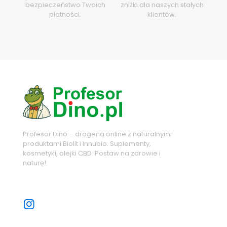
bezpieczeństwo Twoich
zniżki dla naszych stałych
płatności.
klientów.
Profesor Dino – drogeria online z naturalnymi
produktami Biolit i Innubio. Suplementy,
kosmetyki, olejki CBD. Postaw na zdrowie i
naturę!
Sprawdź nasze sociale