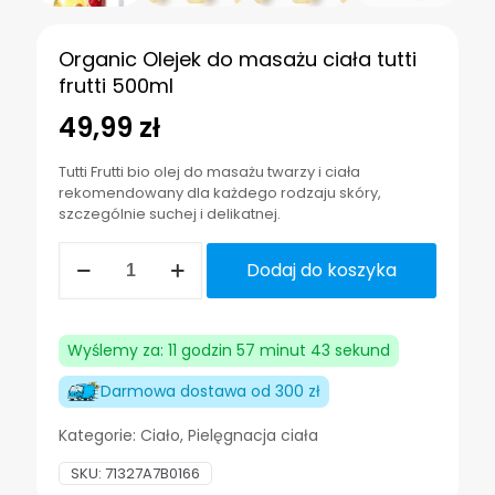
Organic Olejek do masażu ciała tutti
frutti 500ml
49,99
zł
Tutti Frutti bio olej do masażu twarzy i ciała
rekomendowany dla każdego rodzaju skóry,
szczególnie suchej i delikatnej.
ilość
Dodaj do koszyka
Organic
Olejek
do
masażu
Wyślemy za: 11 godzin 57 minut 43 sekund
ciała
tutti
Darmowa dostawa od 300 zł
frutti
500ml
Kategorie:
Ciało
,
Pielęgnacja ciała
SKU:
71327A7B0166