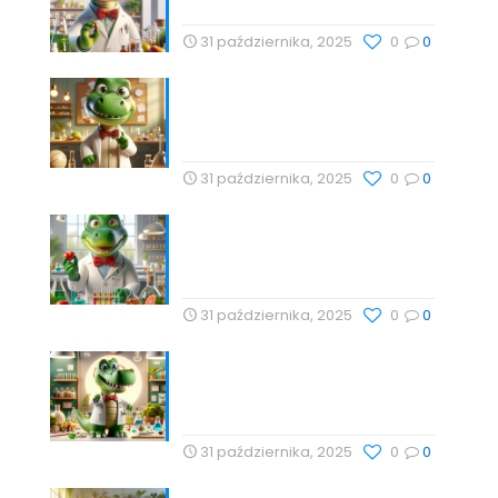
31 października, 2025
0
0
Nauka, Natura i Świadome
Wybory: Targi Zdrowia i
Wellness
31 października, 2025
0
0
Cholesterol i jego rola w
zdrowiu serca – Drogeria
Profesor Dino
31 października, 2025
0
0
Babka lancetowata:
Naturalna Harmonia Dla
Zdrowia z Profesor Dino
31 października, 2025
0
0