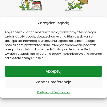
Codzienne promocje
Szybka dostawa
Zarządzaj zgodą
Złap okazję! Codzienne
Potrzebujesz szybko?
promocje do -70%!
Wysyłka jeszcze tego
Aby zapewnić jak najlepsze wrażenia, korzystamy z technologii,
samego dnia!
takich jak pliki cookie, do przechowywania i/lub uzyskiwania
dostępu do informacji o urządzeniu. Zgoda na te technologie
pozwoli nam przetwarzać dane, takie jak zachowanie podczas
przeglądania lub unikalne identyfikatory na tej stronie. Brak
wyrażenia zgody lub wycofanie zgody może niekorzystnie wpłynąć
na niektóre cechy i funkcje.
Akceptuj
Bezpieczne płatności
Specjalne zniżki
Płać bez obaw!
Nagradzamy lojalność!
Zobacz preferencje
Zapewniamy
Oferujemy specjalne
bezpieczeństwo Twoich
zniżki dla naszych stałych
Polityka plików cookies
płatności.
klientów.