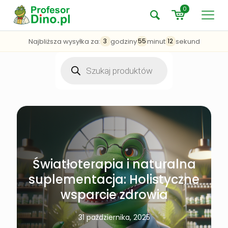
0
Najbliższa wysyłka za:
godziny
minut
sekund
3
55
12
Wyszukiwarka
produktów
Światłoterapia i naturalna
suplementacja: Holistyczne
wsparcie zdrowia
31 października, 2025