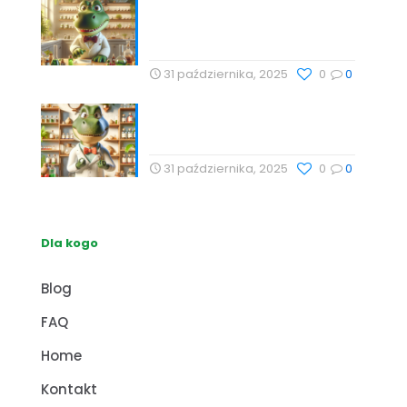
Technologie Wellness i
Suplementy: Naturalne
Podejście do Zdrowia
31 października, 2025
0
0
Naturalne metody wspierające
zdrowie z Profesor Dino
31 października, 2025
0
0
Dla kogo
Blog
FAQ
Home
Kontakt